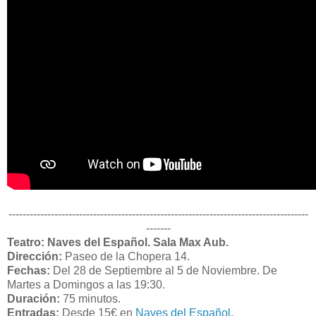
-------------------------------------------------------------------------------------
-------
Teatro: Naves del Español. Sala Max Aub.
Dirección:
Paseo de la Chopera 14.
Fechas:
Del 28 de Septiembre al 5 de Noviembre. De
Martes a Domingos a las 19:30.
Duración:
75 minutos.
Entradas:
Desde 15€ en
Naves del Español
.