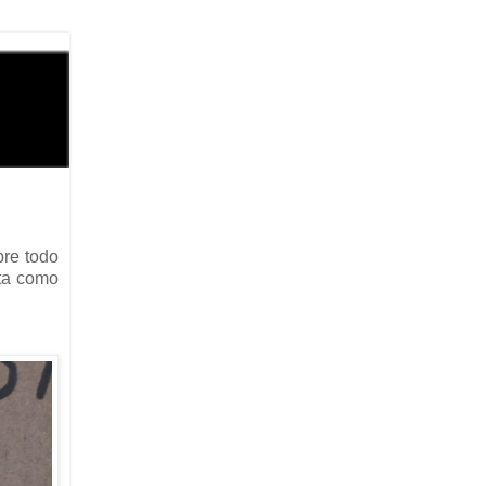
bre todo
ta como