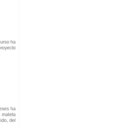
curso ha
proyecto
meses ha
a maleta
ido, del