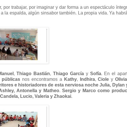
, por trabajar, por imaginar y dar forma a un espectáculo ínte
a la espalda, algún sinsabor también. La propia vida. Ya habr
Manuel
,
Thiago Bastián
,
Thiago García
y
Sofía
. En el apa
s públicas
nos encontramos a
Kathy
,
Indhira
,
Ciole
y
Olivi
ritores e historiadores de esta nerviosa noche Julia, Dylan 
 Ashley, Antonella y Matheo
.
Sergio y Marco como produc
Candela, Lucio, Valeria y Zhaokai
.