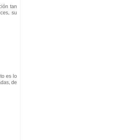
ción tan
uces, su
to es lo
adas, de