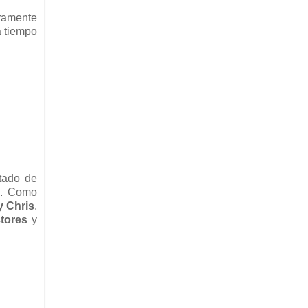
gramente
á tiempo
rtado de
a
. Como
y Chris
.
tores
y