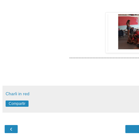
---------------------------------------------
Charli in red
Compartir
‹