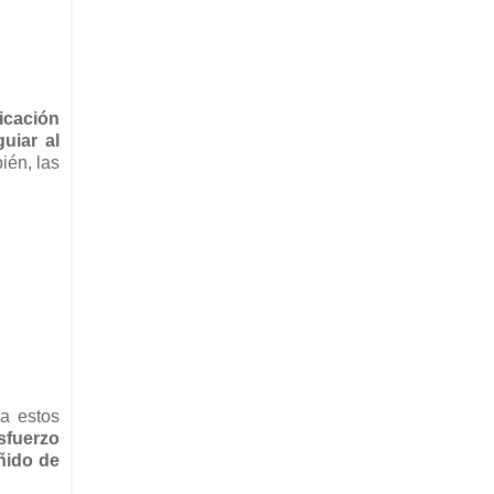
icación
uiar al
ién, las
ra estos
esfuerzo
ñido de