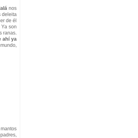
alá
nos
 deleita
er de él
. Ya son
s ranas.
e ahí ya
e mundo,
n mantos
 padres,