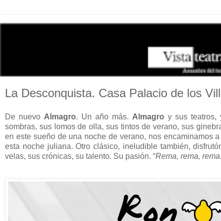
La Desconquista. Casa Palacio de los Vill
De nuevo
Almagro
. Un año más.
Almagro
y sus teatros, 
sombras, sus lomos de olla, sus tintos de verano, sus ginebras
en este sueño de una noche de verano, nos encaminamos a 
esta noche juliana. Otro clásico, ineludible también, disfrutó
velas, sus crónicas, su talento. Su pasión. “
Rema, rema, rema.