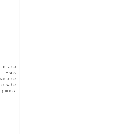
a mirada
al. Esos
spada de
ato sabe
 guiños,