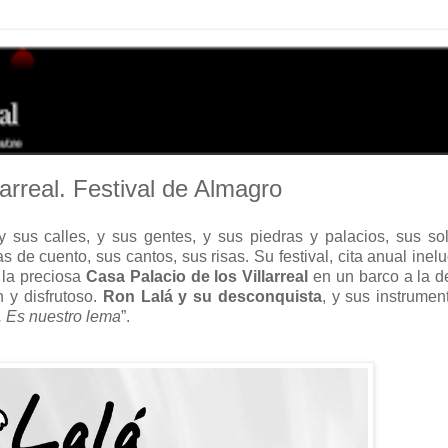
arreal. Festival de Almagro
y sus calles, y sus gentes, y sus piedras y palacios, sus so
 de cuento, sus cantos, sus risas. Su festival, cita anual inelu
la preciosa
Casa Palacio de los Villarreal
en un barco a la d
n y disfrutoso.
Ron Lalá
y su desconquista
, y sus instrumen
 Es nuestro lema
”.