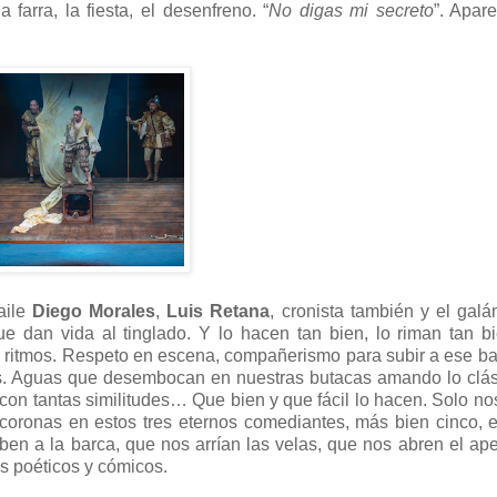
farra, la fiesta, el desenfreno. “
No digas mi secreto
”. Apar
raile
Diego Morales
,
Luis Retana
, cronista también y el galá
que dan vida al tinglado. Y lo hacen tan bien, lo riman tan b
y ritmos. Respeto en escena, compañerismo para subir a ese b
ras. Aguas que desembocan en nuestras butacas amando lo clás
s, con tantas similitudes… Que bien y que fácil lo hacen. Solo n
 coronas en estos tres eternos comediantes, más bien cinco, 
n a la barca, que nos arrían las velas, que nos abren el ape
os poéticos y cómicos.