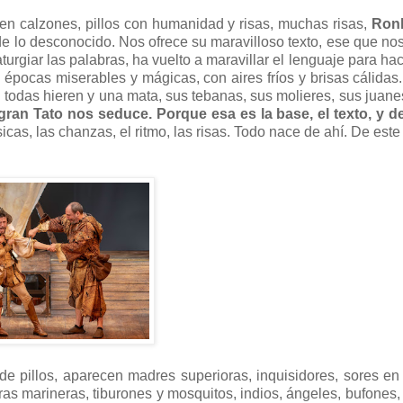
 en calzones, pillos con humanidad y risas, muchas risas,
Ronl
e lo desconocido. Nos ofrece su maravilloso texto, ese que nos
turgiar las palabras, ha vuelto a maravillar el lenguaje para hac
s épocas miserables y mágicas, con aires fríos y brisas cálidas
 todas hieren y una mata, sus tebanas, sus molieres, sus juane
gran Tato nos seduce. Porque esa es la base, el texto, y d
úsicas, las chanzas, el ritmo, las risas. Todo nace de ahí. De est
e pillos, aparecen madres superioras, inquisidores, sores e
s marineras, tiburones y mosquitos, indios, ángeles, bufones,