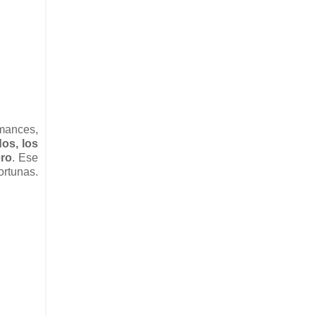
omances,
os, los
ero
. Ese
ortunas.