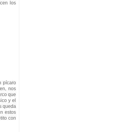
ecen los
n pícaro
ien, nos
arco que
ico y el
os queda
en estos
tito con