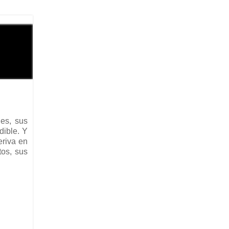
les, sus
dible. Y
eriva en
tos, sus