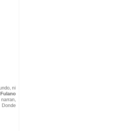
undo, ni
 Fulano
 narran,
e. Donde