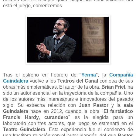
está el juego, comencemos.
Tras el estreno en Febrero de "
Yerma
", la
Compañía
Guindalera
vuelve a los
Teatros del Canal
con otra de sus
obras más emblemáticas. El autor de la obra,
Brian Friel
, ha
sido un autor esencial en la trayectoria de la compañía. Uno
de los autores más interesantes e innovadores del pasado
siglo. Su estrecha relación con
Juan Pastor
y la
sala
Guindalera
nace en 2012, cuando la obra "
El fantástico
Francis Hardy, curandero
" es la elegida para un
laboratorio con tres actores, que luego se estrenará en el
Teatro Guindalera
. Esta experiencia fue el comienzo de
una fructífera relación con el autor irlandés, del que
Pastor