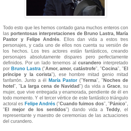
Todo esto que les hemos contado gana muchos enteros con
las
portentosas interpretaciones de Bruno Lastra, María
Pastor y Felipe Andrés
. Ellos dan vida a estos tres
personajes, y cada uno de ellos nos cuenta su versión de
los hechos. Los tres actores están fantásticos, creando
personajes absolutamente dispares pero perfectamente
definidos. Por un lado tenemos al
curandero
interpretado
por
Bruno Lastra
("
Amor, amor, catástrofe
", "
Cocina
", "
El
príncipe y la corista
")
, ese hombre mitad genio mitad
fanfarrón. Junto a él
María Pastor
("
Yerma
", "
Noches de
hotel
", "
La larga cena de Navidad
") da vida a
Grace
, su
mujer, que vive entregada y enamorada, pendiente de él en
todo momento. Y el tercer vértice de este fantástico triángulo
actoral es
Felipe Andrés
("
Cuando fuimos dos
", "
Pánico
",
"
El mejor de los sentidos
") dando vida a
Teddy
, el
representante y maestro de ceremonias de las actuaciones
del curandero.