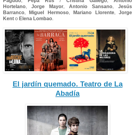
Pagudo
,
Pepa Rus
/
Cristina Gallego
,
Antonio
Hortelano
,
Jorge Mayor
,
Antonio Sansano
,
Jesús
Barranco
,
Miguel Hermoso
,
Mariano Llorente
,
Jorge
Kent
o
Elena Lombao
.
El jardín quemado. Teatro de La
Abadía