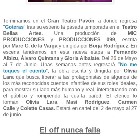
Terminamos en el
Gran Teatro Pavón
, a donde regresa
"
Goteras
" tras su estreno la pasada temporada en el
Teatro
Bellas Artes
. Una
producción de
MIC
PRODUCCIONES
y
PRODUCCIONES 099
,
escrita
por
Marc G. de la Varga
y dirigida por
Borja Rodríguez
. En
escena tendremos en esta nueva etapa a
Fernando
Albizu
,
Álvaro Quintana
y
Gloria Albalate
. Del 26 de Mayo
al 7 de Junio. Unas semanas antes regresará "
No me
toques el cuento
", l
a obra escrita y dirigida por
Olivia
Lara
que busca liberar a las protagonistas de algunos de
los más reconocidas cuentos infantiles de sus roles ideales,
para mostrar su lado más humano y real, interactuando con
el público y rompiendo la cuarta pared. El elenco lo
forman
Olivia Lara
,
Masi Rodríguez
,
Carmen
Calle
y
Colette Casas
.
Estará en cartel del 2 de mayo al 27
de junio.
El off nunca falla