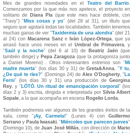
Mes de grandes novedades en el
Teatro del Barrio
.
Comenzamos por la que más nos apetece, el proyecto en
solitario de
Diana Pla
(que este mes hace doblete, con
"Travy") "
Miss cosas y yo
" (del 28 al 31), un título que
seguro que agotará todas las localidades. También tenemos
muchas ganas de ver "
Taxidermia de una alondra
" (del 21
al 24) con
Macarena Sanz
e
Iván López-Ortega
, que ya
arrasó hace unos meses en el
Umbral de Primavera
, y
"
Saúl y la noche
" (del 6 al 10) de
Beatriz Jaén
(que
también dirige) y
Pepa Zaragoza
(que la protagoniza junto
a Daniel Moreno) . Otros interesantes estrenos son "
Mi
madre muerta
" (los días 30 y 31) de
Greta&Anna
, "
Y tu,
¿De qué te ríes?
" (Domingo 24) de
Alex O’Dogherty
, "
La
Ferni
" (los días 30 y 31) una producción de
Georgina
Rey
,
y "
LÖTÒ. Un ritual de emancipación corporal
" (los
días 2 y 3) escrita, dirigida e interpretada por
Silvia Albert
Sopale
, a la que acompaña en escena
Rogelio Lorda
.
También podremos ver algunos de los grandes éxitos de la
sala, como "
¡Ay, Carmela!
" (Lunes 4) con
Guillermo
Serrano
y
Paula Iwasaki
, "
Miércoles que parecen jueves
"
(Domingo 10), de
Juan José Millás
, con dirección de
Mario