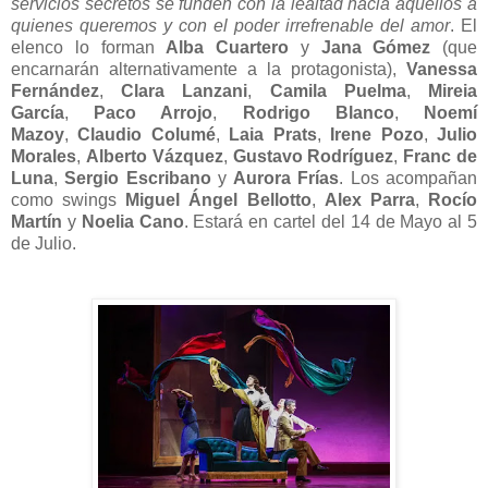
servicios secretos se funden con la lealtad hacia aquellos a
quienes queremos y con el poder irrefrenable del amor
. El
elenco lo forman
Alba Cuartero
y
Jana Gómez
(que
encarnarán alternativamente a la protagonista),
Vanessa
Fernández
,
Clara Lanzani
,
Camila Puelma
,
Mireia
García
,
Paco Arrojo
,
Rodrigo Blanco
,
Noemí
Mazoy
,
Claudio Columé
,
Laia Prats
,
Irene Pozo
,
Julio
Morales
,
Alberto Vázquez
,
Gustavo Rodríguez
,
Franc de
Luna
,
Sergio Escribano
y
Aurora Frías
.
Los acompañan
como swings
Miguel Ángel Bellotto
,
Alex Parra
,
Rocío
Martín
y
Noelia Cano
.
Estará en cartel del 14 de Mayo al 5
de Julio.