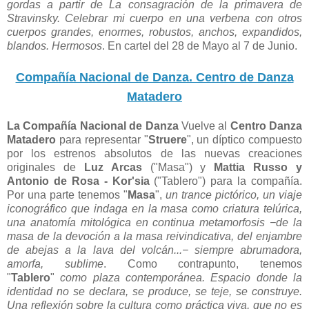
gordas a partir de La consagración de la primavera de
Stravinsky. Celebrar mi cuerpo en una verbena con otros
cuerpos grandes, enormes, robustos, anchos, expandidos,
blandos. Hermosos
. En cartel del 28 de Mayo al 7 de Junio.
Compañía Nacional de Danza. Centro de Danza
Matadero
La Compañía Nacional de Danza
Vuelve al
Centro Danza
Matadero
para representar "
Struere
", un díptico compuesto
por los estrenos absolutos de las nuevas creaciones
originales de
Luz Arcas
("Masa") y
Mattia Russo y
Antonio de Rosa - Kor'sia
("Tablero") para la compañía.
Por una parte tenemos "
Masa
",
un trance pictórico, un viaje
iconográfico que indaga en la masa como criatura telúrica,
una anatomía mitológica en continua metamorfosis −de la
masa de la devoción a la masa reivindicativa, del enjambre
de abejas a la lava del volcán...− siempre abrumadora,
amorfa, sublime
. Como contrapunto, tenemos
"
Tablero
"
como plaza contemporánea. Espacio donde la
identidad no se declara, se produce, se teje, se construye.
Una reflexión sobre la cultura como práctica viva, que no es