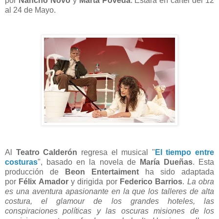
por
Nancho Novo
y
Marta Poveda
. Estará en cartel del 12
al 24 de Mayo.
Al
Teatro Calderón
regresa el musical "
El tiempo entre
costuras
", basado en la novela de
María Dueñas
. Esta
producción de
Beon Entertaiment
ha sido adaptada
por
Félix Amador
y dirigida por
Federico Barrios
.
La obra
es una aventura apasionante en la que los talleres de alta
costura, el glamour de los grandes hoteles, las
conspiraciones políticas y las oscuras misiones de los