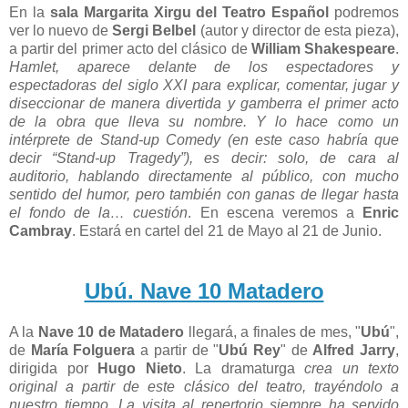
En la
sala Margarita Xirgu del Teatro Español
podremos
ver lo nuevo de
Sergi Belbel
(autor y director de esta pieza),
a partir del primer acto del clásico de
William Shakespeare
.
Hamlet, aparece delante de los espectadores y
espectadoras del siglo XXI para explicar, comentar, jugar y
diseccionar de manera divertida y gamberra el primer acto
de la obra que lleva su nombre. Y lo hace como un
intérprete de Stand-up Comedy (en este caso habría que
decir “Stand-up Tragedy”), es decir: solo, de cara al
auditorio, hablando directamente al público, con mucho
sentido del humor, pero también con ganas de llegar hasta
el fondo de la… cuestión
. En escena veremos a
Enric
Cambray
. Estará en cartel del 21 de Mayo al 21 de Junio.
Ubú. Nave 10 Matadero
A la
Nave 10 de Matadero
llegará, a finales de mes, "
Ubú
",
de
María Folguera
a partir de "
Ubú Rey
" de
Alfred Jarry
,
dirigida por
Hugo Nieto
. La dramaturga
crea un texto
original a partir de este clásico del teatro, trayéndolo a
nuestro tiempo. La visita al repertorio siempre ha servido