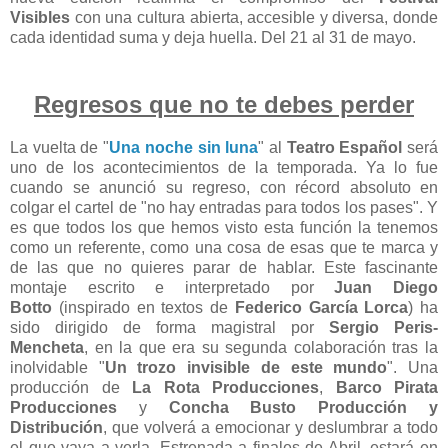
Visibles
con una cultura abierta, accesible y diversa, donde
cada identidad suma y deja huella. Del 21 al 31 de mayo.
Regresos que no te debes perder
La vuelta de "
Una noche sin luna
" al
Teatro Español
será
uno de los acontecimientos de la temporada. Ya lo fue
cuando se anunció su regreso, con récord absoluto en
colgar el cartel de "no hay entradas para todos los pases". Y
es que todos los que hemos visto esta función la tenemos
como un referente, como una cosa de esas que te marca y
de las que no quieres parar de hablar. Este fascinante
montaje escrito e interpretado por
Juan Diego
Botto
(inspirado en textos de
Federico García Lorca
) ha
sido dirigido de forma magistral por
Sergio Peris-
Mencheta
, en la que era su segunda colaboración tras la
inolvidable "
Un trozo invisible de este mundo
". Una
producción de
La Rota Producciones
,
Barco Pirata
Producciones
y
Concha Busto Producción y
Distribución
, que volverá a emocionar y deslumbrar a todo
el que vaya a verla. Estrenada a finales de Abril, estará en