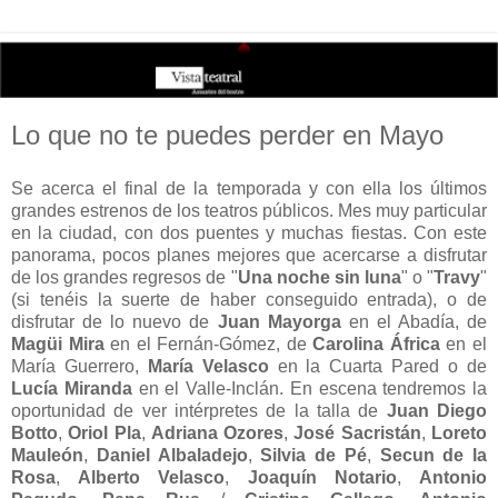
Lo que no te puedes perder en Mayo
Se acerca el final de la temporada y con ella los últimos
grandes estrenos de los teatros públicos. Mes muy particular
en la ciudad, con dos puentes y muchas fiestas. Con este
panorama, pocos planes mejores que acercarse a disfrutar
de los grandes regresos de "
Una noche sin luna
" o "
Travy
"
(si tenéis la suerte de haber conseguido entrada), o de
disfrutar de lo nuevo de
Juan Mayorga
en el Abadía, de
Magüi Mira
en el Fernán-Gómez, de
Carolina África
en el
María Guerrero,
María Velasco
en la Cuarta Pared o de
Lucía Miranda
en el Valle-Inclán. En escena tendremos la
oportunidad de ver intérpretes de la talla de
Juan Diego
Botto
,
Oriol Pla
,
Adriana Ozores
,
José Sacristán
,
Loreto
Mauleón
,
Daniel Albaladejo
,
Silvia de Pé
,
Secun de la
Rosa
,
Alberto Velasco
,
Joaquín Notario
,
Antonio