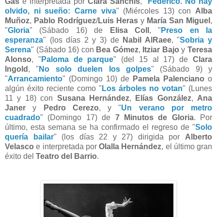
Gas
e interpretada por
Clara Sanchís
,
"
Federico. No hay
olvido, ni sueño: Carne viva
" (Miércoles 13) con
Alba
Muñoz
,
Pablo Rodríguez
/
Luis Heras
y
María San Miguel
,
"
Gloria
" (Sábado 16) de
Elisa Coll
, "
Preso en la
esperanza
" (los días 2 y 3) de
Nabil AlRaee
, "
Sobria y
Serena
" (Sábado 16) con
Bea Gómez
,
Itziar Bajo
y
Teresa
Alonso
, "
Paloma de parque
" (del 15 al 17) de
Clara
Ingold
, "
No solo duelen los golpes
" (Sábado 9) y
"
Arrancamiento
" (Domingo 10) de
Pamela Palenciano
o
algún éxito reciente como "
Los árboles no votan
" (Lunes
11 y 18) con
Susana Hernández
,
Elías González
,
Ana
Janer
y
Pedro Cerezo
, y "
Un verano por metro
cuadrado
" (Domingo 17) de
7 Minutos de Gloria
. Por
último, esta semana se ha confirmado el regreso de "
Solo
quería bailar
" (los días 22 y 27) dirigida por
Alberto
Velasco
e interpretada por
Olalla Hernández
, el último gran
éxito del
Teatro del Barrio
.