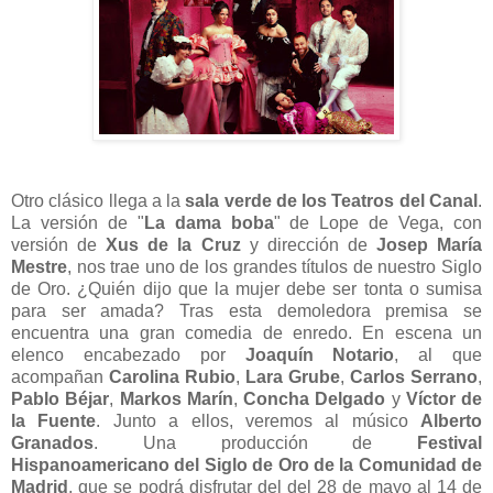
Otro clásico llega a la
sala verde de los Teatros del Canal
.
La versión de "
La dama boba
" de Lope de Vega, con
versión de
Xus de la Cruz
y dirección de
Josep María
Mestre
, nos trae uno de los grandes títulos de nuestro Siglo
de Oro. ¿Quién dijo que la mujer debe ser tonta o sumisa
para ser amada? Tras esta demoledora premisa se
encuentra una gran comedia de enredo. En escena un
elenco encabezado por
Joaquín Notario
, al que
acompañan
Carolina Rubio
,
Lara Grube
,
Carlos Serrano
,
Pablo Béjar
,
Markos Marín
,
Concha Delgado
y
Víctor de
la Fuente
. Junto a ellos, veremos al músico
Alberto
Granados
. Una producción de
Festival
Hispanoamericano del Siglo de Oro de la Comunidad de
Madrid
, que se podrá disfrutar del del 28 de mayo al 14 de