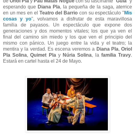
de
Oriol Pla
y
Pau Matas Nogué
con su fascinante "
Gula
" y
esperando que
Diana Pla
, la pequeña de la saga, aterrice
en un mes en el
Teatro del Barrio
con su espectáculo "
Mis
cosas y yo
", volvamos a disfrutar de esta maravillosa
familia de payasos.
Un espectáculo que expone dos
generaciones y dos momentos vitales; los que ya ven el
final del camino sin miedo y los que ven el principio del
mismo con pánico. Un juego entre la vida y el teatro; la
mentira y la verdad. Es escena veremos a
Diana Pla
,
Oriol
Pla Solina
,
Quimet Pla
y
Núria Solina
, la
familia Travy
.
Estará en cartel hasta el 24 de Mayo.