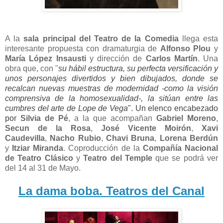
A la
sala principal del Teatro de la Comedia
llega esta
interesante propuesta con dramaturgia de
Alfonso Plou
y
María López Insausti
y dirección de
Carlos Martín
. Una
obra que, con "
su hábil estructura, su perfecta versificación y
unos personajes divertidos y bien dibujados, donde se
recalcan nuevas muestras de modernidad -como la visión
comprensiva de la homosexualidad-, la sitúan entre las
cumbres del arte de Lope de Vega
". Un elenco encabezado
por
Silvia de Pé
, a la que acompañan
Gabriel Moreno
,
Secun de la Rosa
,
José Vicente Moirón
,
Xavi
Caudevilla
,
Nacho Rubio
,
Chavi Bruna
,
Lorena Berdún
y
Itziar Miranda
.
Coproducción de la
Compañía Nacional
de Teatro Clásico
y
Teatro del Temple
que se podrá ver
del 14 al 31 de Mayo.
La dama boba. Teatros del Canal