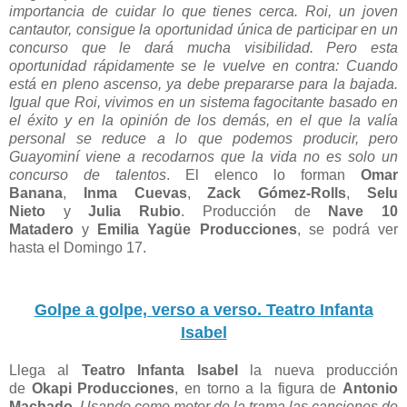
importancia de cuidar lo que tienes cerca. Roi, un joven
cantautor, consigue la oportunidad única de participar en un
concurso que le dará mucha visibilidad. Pero esta
oportunidad rápidamente se le vuelve en contra: Cuando
está en pleno ascenso, ya debe prepararse para la bajada.
Igual que Roi, vivimos en un sistema fagocitante basado en
el éxito y en la opinión de los demás, en el que la valía
personal se reduce a lo que podemos producir, pero
Guayominí viene a recodarnos que la vida no es solo un
concurso de talentos
. El elenco lo forman
Omar
Banana
,
Inma Cuevas
,
Zack Gómez-Rolls
,
Selu
Nieto
y
Julia Rubio
. Producción de
Nave 10
Matadero
y
Emilia Yagüe Producciones
, se podrá ver
hasta el Domingo 17.
Golpe a golpe, verso a verso. Teatro Infanta
Isabel
Llega al
Teatro Infanta Isabel
la nueva producción
de
Okapi Producciones
, en torno a la figura de
Antonio
Machado
.
Usando como motor de la trama las canciones de