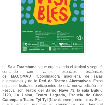
La
Sala Tarambana
sigue organizando el festival y seguirá
contando con varios espacios escénicos
de
MACOMAD
(Coordinadora madrileña de salas
alternativas) y de la
Red de Teatros Alternativos
. Estos
espacios teatrales participantes de esta nueva edición del
Festival son
Teatro del Barrio
,
Nave 73
, la
sala Bululú
2120
,
La Usina
,
Teatro Lagrada
,
Escuela de Circo
Carampa
o
Teatro Tyl Tyl
(Navalcarnero) entre otros. Esta
nueva edición reafirma el compromiso del
Festival