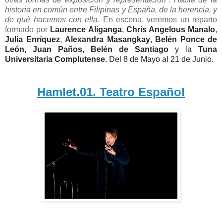
historia en común entre Filipinas y España, de la herencia, y
de qué hacemos con ella
. En escena, veremos un reparto
formado por
Laurence Aliganga
,
Chris Angelous Manalo
,
Julia Enríquez
,
Alexandra Masangkay
,
Belén Ponce de
León
,
Juan Paños
,
Belén de Santiago
y la
Tuna
Universitaria Complutense
. Del 8 de Mayo al 21 de Junio.
Hamlet.01. Teatro Español