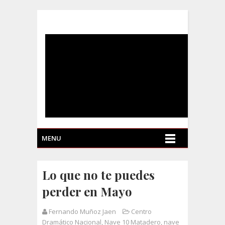
MENU
Lo que no te puedes
perder en Mayo
Fernando Muñoz Jaen
Centro
Dramático Nacional
,
Nave 10 Matadero
,
nave