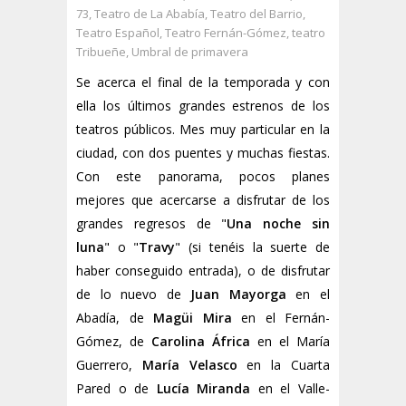
73
,
Teatro de La Ababía
,
Teatro del Barrio
,
Teatro Español
,
Teatro Fernán-Gómez
,
teatro
Tribueñe
,
Umbral de primavera
Se acerca el final de la temporada y con
ella los últimos grandes estrenos de los
teatros públicos. Mes muy particular en la
ciudad, con dos puentes y muchas fiestas.
Con este panorama, pocos planes
mejores que acercarse a disfrutar de los
grandes regresos de "
Una noche sin
luna
" o "
Travy
" (si tenéis la suerte de
haber conseguido entrada), o de disfrutar
de lo nuevo de
Juan Mayorga
en el
Abadía, de
Magüi Mira
en el Fernán-
Gómez, de
Carolina África
en el María
Guerrero,
María Velasco
en la Cuarta
Pared o de
Lucía Miranda
en el Valle-