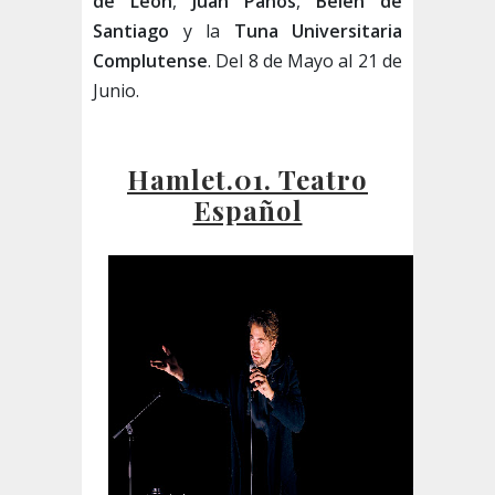
de León
,
Juan Paños
,
Belén de
Santiago
y la
Tuna Universitaria
Complutense
. Del 8 de Mayo al 21 de
Junio.
Hamlet.01. Teatro
Español