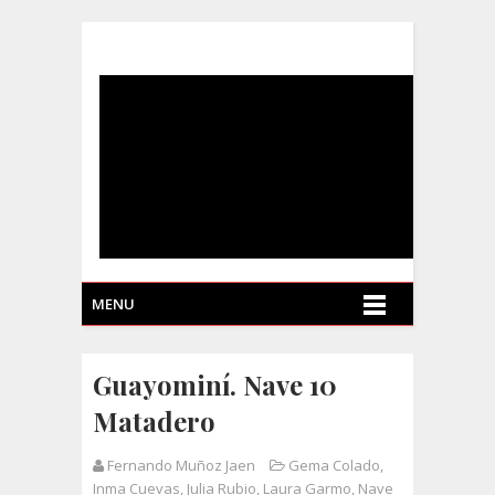
MENU
Guayominí. Nave 10
Matadero
Fernando Muñoz Jaen
Gema Colado
,
Inma Cuevas
,
Julia Rubio
,
Laura Garmo
,
Nave