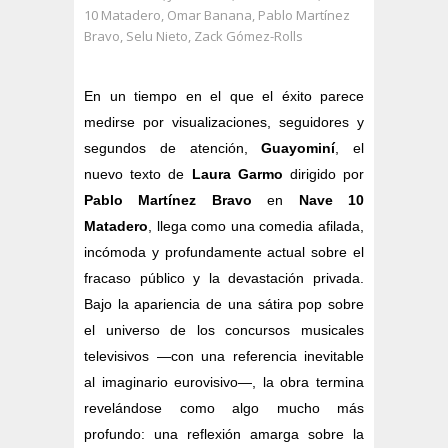
10 Matadero
,
Omar Banana
,
Pablo Martínez
Bravo
,
Selu Nieto
,
Zack Gómez-Rolls
En un tiempo en el que el éxito parece
medirse por visualizaciones, seguidores y
segundos de atención,
Guayominí
, el
nuevo texto de
Laura Garmo
dirigido por
Pablo Martínez Bravo
en
Nave 10
Matadero
, llega como una comedia afilada,
incómoda y profundamente actual sobre el
fracaso público y la devastación privada.
Bajo la apariencia de una sátira pop sobre
el universo de los concursos musicales
televisivos —con una referencia inevitable
al imaginario eurovisivo—, la obra termina
revelándose como algo mucho más
profundo: una reflexión amarga sobre la