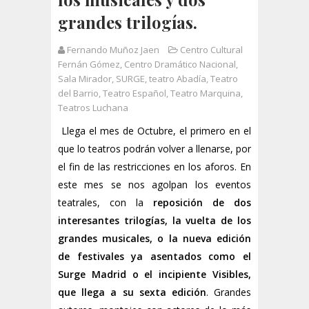
grandes trilogías.
Fernando Muñoz Jaen
Centro Cultural
Fernán Gómez
,
Centro Dramático Nacional
,
Sala Mirador
,
SURGE
,
teatro Abadía
,
Teatro
del Barrio
,
Teatro Español
,
Teatro Marquina
,
Teatros Luchana
Llega el mes de Octubre, el primero en el
que lo teatros podrán volver a llenarse, por
el fin de las restricciones en los aforos. En
este mes se nos agolpan los eventos
teatrales, con la
reposición de dos
interesantes trilogías, la vuelta de los
grandes musicales, o la nueva edición
de festivales ya asentados como el
Surge Madrid o el incipiente Visibles,
que llega a su sexta edición
. Grandes