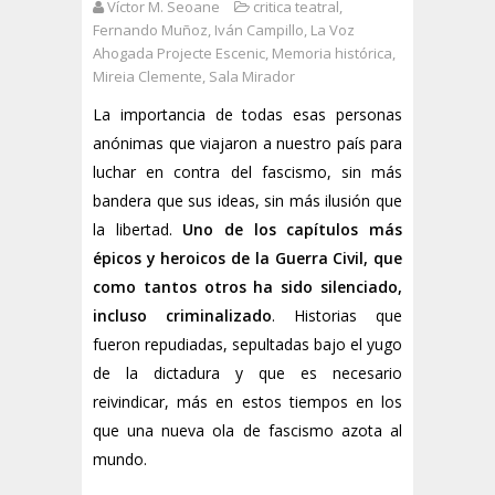
Víctor M. Seoane
critica teatral
,
Fernando Muñoz
,
Iván Campillo
,
La Voz
Ahogada Projecte Escenic
,
Memoria histórica
,
Mireia Clemente
,
Sala Mirador
La importancia de todas esas personas
anónimas que viajaron a nuestro país para
luchar en contra del fascismo, sin más
bandera que sus ideas, sin más ilusión que
la libertad.
Uno de los capítulos más
épicos y heroicos de la Guerra Civil, que
como tantos otros ha sido silenciado,
incluso criminalizado
. Historias que
fueron repudiadas, sepultadas bajo el yugo
de la dictadura y que es necesario
reivindicar, más en estos tiempos en los
que una nueva ola de fascismo azota al
mundo.