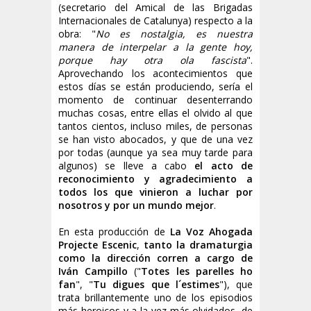
(secretario del Amical de las Brigadas
Internacionales de Catalunya) respecto a la
obra: "
No es nostalgia, es nuestra
manera de interpelar a la gente hoy,
porque hay otra ola fascista
".
Aprovechando los acontecimientos que
estos días se están produciendo, sería el
momento de continuar desenterrando
muchas cosas, entre ellas el olvido al que
tantos cientos, incluso miles, de personas
se han visto abocados, y que de una vez
por todas (aunque ya sea muy tarde para
algunos) se lleve a cabo
el acto de
reconocimiento y agradecimiento a
todos los que vinieron a luchar por
nosotros y por un mundo mejor
.
En esta producción de
La Voz Ahogada
Projecte Escenic
,
tanto la dramaturgia
como la dirección corren a cargo de
Iván Campillo
("
Totes les parelles ho
fan
", "
Tu digues que l´estimes
"), que
trata brillantemente uno de los episodios
más heroicos y a la vez más olvidados, de