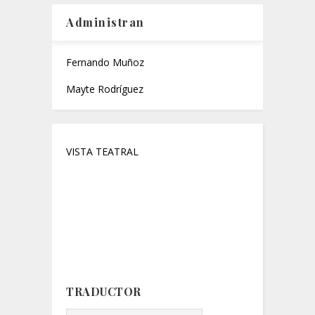
Administran
Fernando Muñoz
Mayte Rodríguez
VISTA TEATRAL
Critica, Blog de critica teatral,
Critica
teatral.
Teatro.
Reseñas.
Cartelera.
Crítica teatral, critica
Programación,
teatral Madrid, crítica teatro,
crítica teatro Madrid, crítica,
críticas, Madrid
TRADUCTOR