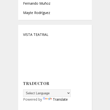
Fernando Muñoz
Mayte Rodríguez
VISTA TEATRAL
Critica, Blog de critica teatral,
Critica
teatral.
Teatro.
Reseñas.
Cartelera.
Crítica teatral, critica
Programación,
teatral Madrid, crítica teatro,
crítica teatro Madrid, crítica,
críticas, Madrid
TRADUCTOR
Powered by
Translate