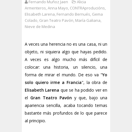
Fernando Muñoz Jaen
Alicia
Armenteros
,
Anna Mayo
,
CONTRAproducións
,
Elisabeth Larena
,
Fernando Bernués
,
Gema
Colado
,
Gran Teatro Pavón
,
María Galiana
,
Nieve de Medina
A veces una herencia no es una casa, ni un
objeto, ni siquiera algo que hayas pedido.
A veces es algo mucho más difícil de
colocar: una historia, un silencio, una
forma de mirar el mundo. De eso va "
Yo
solo quiero irme a Francia
", la obra de
Elisabeth Larena
que se ha podido ver en
el
Gran Teatro Pavón
y que, bajo una
apariencia sencilla, acaba tocando temas
bastante más profundos de lo que parece
al principio.