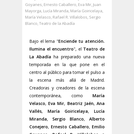
Goyanes
,
Ernesto Caballero
,
Eva Mir
,
Juan
Mayorga
,
Lucía Miranda
,
María Goiricelaya
,
María Velasco
,
Rafael R. Villalobos
,
Sergio
Blanco
,
Teatro de la Abadía
Bajo el lema "
Enciende tu atención.
Ilumina el encuentro
", el
Teatro de
La Abadía
ha preparado una nueva
temporada en la que pone en el
centro al público para tomar el pulso a
la escena más allá de Madrid.
Creadoras y creadores de la escena
contemporánea, como
María
Velasco
,
Eva Mir
,
Beatriz Jaén
,
Ana
Vallés
,
María Goiricelaya
,
Lucía
Miranda
,
Sergio Blanco
,
Alberto
Conejero
,
Ernesto Caballero
,
Emilio