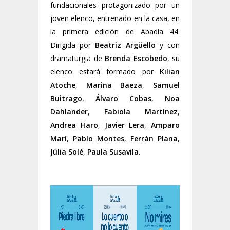
fundacionales protagonizado por un
joven elenco, entrenado en la casa, en
la primera edición de Abadía 44.
Dirigida por
Beatriz Argüello
y con
dramaturgia de
Brenda Escobedo
, su
elenco estará formado por
Kilian
Atoche
,
Marina Baeza
,
Samuel
Buitrago
,
Álvaro Cobas
,
Noa
Dahlander
,
Fabiola Martínez
,
Andrea Haro
,
Javier Lera
,
Amparo
Marí
,
Pablo Montes
,
Ferrán Plana
,
Júlia Solé
,
Paula Susavila
.