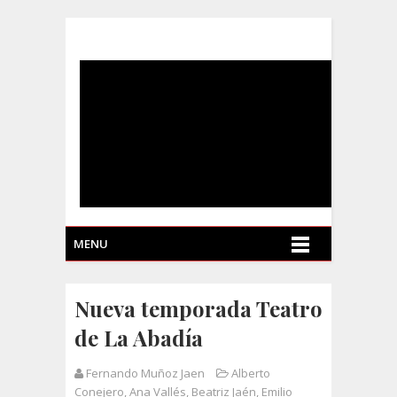
MENU
Nueva temporada Teatro
de La Abadía
Fernando Muñoz Jaen
Alberto
Conejero
,
Ana Vallés
,
Beatriz Jaén
,
Emilio