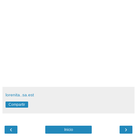
lorenita..sa.est
Compartir
‹
›
Inicio