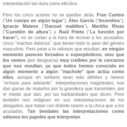
interpretación tan dura como efectiva.
Pero los cinco actores no se quedan atrás.
Fran Cantos
("
Un cuerpo en algún lugar
"),
Álex García
("
Incendios
"),
Ignacio Mateos
("
Danzad malditos
"),
Martiño Rivas
("
Cuestión de altura
") y
Raúl Prieto
("
La función por
hacer
"), no se cortan a la hora de recrear a los acusados,
cinco "machos ibéricos" que tienen todo lo peor del género
masculino. Pero pese a lo odiosos que resultan,
en ningún
momento parecen forzados o esperpénticos, sino que
los vemos
(por desgracia)
muy creíbles por lo cercanos
que nos resultan, ya que todos hemos conocido en
algún momento a algún "machote" que actúa como
ellos
, aunque en solitario sean más débiles y menos
"echaos para adelante". Interpretaciones magistrales, nos
dan ganas de matarlos por la grandeza que transmiten, por
el miedo que dan, por las barbaridades que dicen. Pero
también nos indignan en sus interpretaciones de los
abogados, que tratan con distinto rasero a la chica que a los
acusados.
Tan bestiales las interpretaciones como
odiosos los papeles que interpretan
.