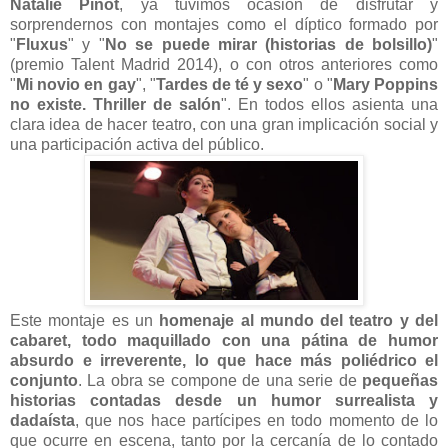
Natalie Pinot
, ya tuvimos ocasión de disfrutar y
sorprendernos con montajes como el díptico formado por
"
Fluxus
" y "
No se puede mirar (historias de bolsillo)
"
(premio Talent Madrid 2014), o con otros anteriores como
"
Mi novio en gay
", "
Tardes de té y sexo
" o "
Mary Poppins
no existe. Thriller de salón
". En todos ellos asienta una
clara idea de hacer teatro, con una gran implicación social y
una participación activa del público.
Este montaje es un
homenaje al mundo del teatro y del
cabaret, todo maquillado con una pátina de humor
absurdo e irreverente, lo que hace más poliédrico el
conjunto
. La obra se compone de una serie de
pequeñas
historias contadas desde un humor surrealista y
dadaísta
, que nos hace partícipes en todo momento de lo
que ocurre en escena, tanto por la cercanía de lo contado