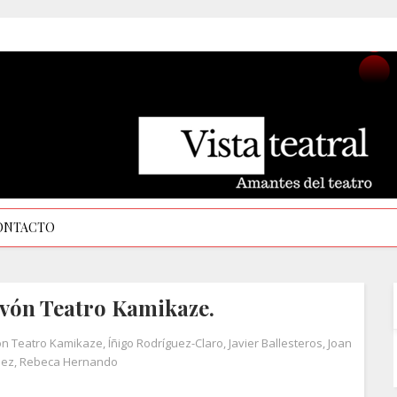
ONTACTO
avón Teatro Kamikaze.
on Teatro Kamikaze
,
Íñigo Rodríguez-Claro
,
Javier Ballesteros
,
Joan
iez
,
Rebeca Hernando