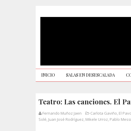
INICIO
SALAS EN DESESCALADA
C
Teatro: Las canciones. El P
Fernando Muñoz Jaen
Carlota Gaviño
,
El Pav
Solé
,
Juan José Rodríguez
,
Mikele Urroz
,
Pablo Mess