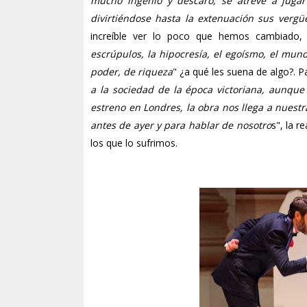
mucho ingenio y descaro, se atreve a jugar
divirtiéndose hasta la extenuación sus verg
increíble ver lo poco que hemos cambiado
escrúpulos, la hipocresía, el egoísmo, el mund
poder, de riqueza
" ¿a qué les suena de algo?. P
a la sociedad de la época victoriana, aunqu
estreno en Londres, la obra nos llega a nuestr
antes de ayer y para hablar de nosotro
s", la r
los que lo sufrimos.