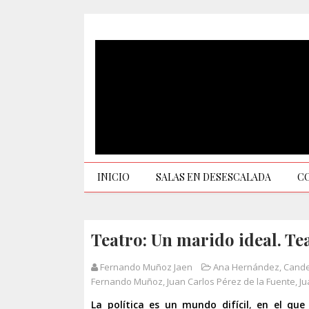
INICIO
SALAS EN DESESCALADA
C
Teatro: Un marido ideal. Te
Fernando Muñoz Jaen
Ana Hernández
,
Cande
Fernando Muñoz
,
Juan Carlos Pérez de la Fuente
,
Ju
La política es un mundo difícil
,
en el que