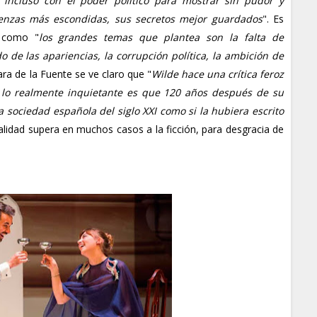
 incluso con el poder político para mostrar sin pudor y
üenzas más escondidas, sus secretos mejor guardados
". Es
, como "
los grandes temas que plantea son la falta de
o de las apariencias, la corrupción política, la ambición de
ara de la Fuente se ve claro que "
Wilde hace una crítica feroz
e lo realmente inquietante es que 120 años después de su
a sociedad española del siglo XXI como si la hubiera escrito
ealidad supera en muchos casos a la ficción, para desgracia de