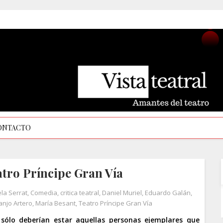
ONTACTO
atro Príncipe Gran Vía
la Serrat
,
Comedia
,
critica teatral
,
Daniel Muriel
,
Eduardo Galán
,
anjo Artero
,
María Besant
,
Teatro Príncipe Gran Vía
 sólo deberían estar aquellas personas ejemplares que