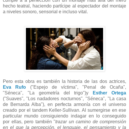
cumple a a perfección con un montaje más allá del mero
hecho teatral, haciendo partícipe al espectador del montaje
a niveles sonoro, sensorial e incluso vital.
Pero esta obra es también la historia de las dos actrices,
Eva Rufo
("Espejo de víctima", "Penal de Ocaña",
"Séneca", "La geometría del trigo")y
Esther Ortega
("Suaves", "Los nadadores nocturnos", "Séneca", "La casa
de Bernarda Alba"), en perfecta armonía con el universo
creado por el tandem Keller-Sullivan. Al sumergirse en ese
particular mundo consiguiendo indagar en lo conseguido
por ellas, pero también "
trazar un camino de comprensión
en el que la percepción, el lenguaje, el pensamiento y la