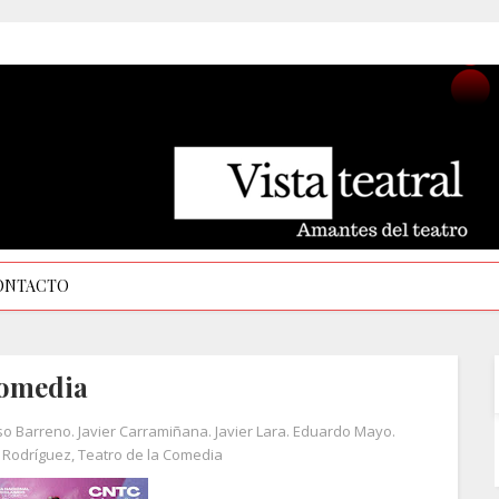
ONTACTO
Comedia
so Barreno. Javier Carramiñana. Javier Lara. Eduardo Mayo.
 Rodríguez
,
Teatro de la Comedia