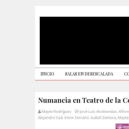
INICIO
SALAS EN DESESCALADA
C
Numancia en Teatro de la 
Mayte Rodríguez
José Luis Alcobendas. Alfon
Alejandro Saá. Irene Serrano. Isabel Zamora
,
Mayte