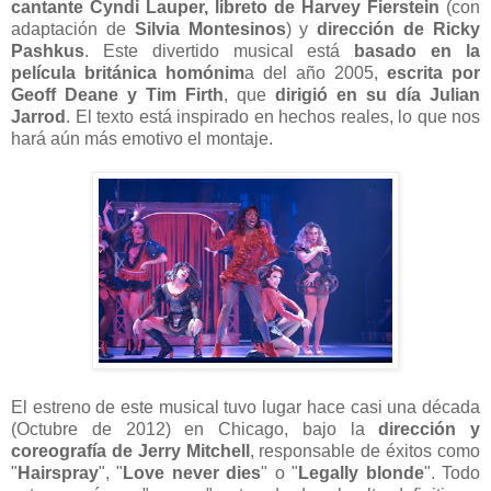
cantante Cyndi Lauper, libreto de Harvey Fierstein
(con
adaptación de
Silvia Montesinos
) y
dirección de Ricky
Pashkus
. Este divertido musical está
basado en la
película británica homónim
a del año 2005,
escrita por
Geoff Deane y Tim Firth
, que
dirigió en su día Julian
Jarrod
. El texto está inspirado en hechos reales, lo que nos
hará aún más emotivo el montaje.
El estreno de este musical tuvo lugar hace casi una década
(Octubre de 2012) en Chicago, bajo la
dirección y
coreografía de Jerry Mitchell
, responsable de éxitos como
"
Hairspray
", "
Love never dies
" o "
Legally blonde
". Todo