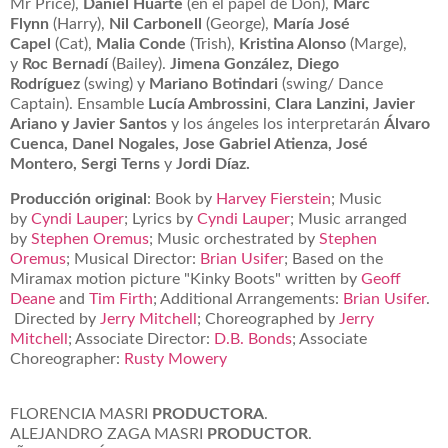
Mr Price),
Daniel Huarte
(en el papel de Don),
Marc
Flynn
(Harry),
Nil Carbonell
(George),
María José
Capel
(Cat),
Malia Conde
(Trish),
Kristina Alonso
(Marge),
y
Roc Bernadí
(Bailey).
Jimena González, Diego
Rodríguez
(swing) y
Mariano Botindari
(swing/ Dance
Captain). Ensamble
Lucía Ambrossini
,
Clara Lanzini, Javier
Ariano y Javier Santos
y los ángeles los interpretarán
Álvaro
Cuenca, Danel Nogales, Jose Gabriel Atienza, José
Montero, Sergi Terns
y
Jordi Díaz.
Producción original
: Book by
Harvey Fierstein
; Music
by
Cyndi Lauper
; Lyrics by
Cyndi Lauper
; Music arranged
by
Stephen Oremus
; Music orchestrated by
Stephen
Oremus
; Musical Director:
Brian Usifer
; Based on the
Miramax motion picture "Kinky Boots" written by
Geoff
Deane
and
Tim Firth
; Additional Arrangements:
Brian Usifer
.
Directed by
Jerry Mitchell
; Choreographed by
Jerry
Mitchell
; Associate Director:
D.B. Bonds
; Associate
Choreographer:
Rusty Mowery
FLORENCIA MASRI
PRODUCTORA
.
ALEJANDRO ZAGA MASRI
PRODUCTOR
.