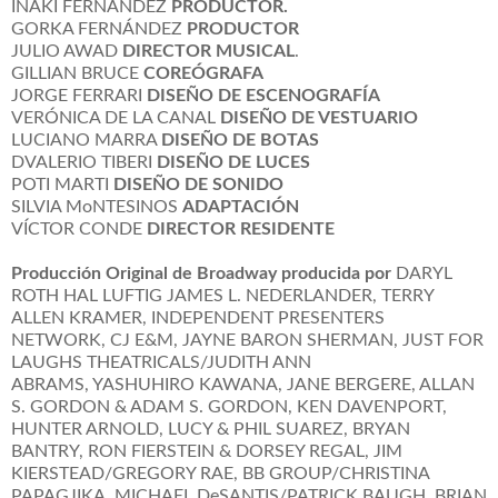
IÑAKI FERNÁNDEZ
PRODUCTOR.
GORKA FERNÁNDEZ
PRODUCTOR
JULIO AWAD
DIRECTOR MUSICAL
.
GILLIAN BRUCE
COREÓGRAF
A
JORGE FERRARI
DISEÑO DE ESCENOGRAFÍA
VERÓNICA DE LA CANAL
DISEÑO DE VESTUARIO
LUCIANO MARRA
DISEÑO DE BOTAS
DVALERIO TIBERI
DISEÑO DE LUCES
POTI MARTI
DISEÑO DE SONIDO
SILVIA MoNTESINOS
ADAPTACIÓN
VÍCTOR CONDE
DIRECTOR RESIDENTE
Producción Original de Broadway producida por
DARYL
ROTH HAL LUFTIG JAMES L. NEDERLANDER, TERRY
ALLEN KRAMER, INDEPENDENT PRESENTERS
NETWORK, CJ E&M, JAYNE BARON SHERMAN, JUST FOR
LAUGHS THEATRICALS/JUDITH ANN
ABRAMS, YASHUHIRO KAWANA, JANE BERGERE, ALLAN
S. GORDON & ADAM S. GORDON, KEN DAVENPORT,
HUNTER ARNOLD, LUCY & PHIL SUAREZ, BRYAN
BANTRY, RON FIERSTEIN & DORSEY REGAL, JIM
KIERSTEAD/GREGORY RAE, BB GROUP/CHRISTINA
PAPAGJIKA, MICHAEL DeSANTIS/PATRICK BAUGH, BRIAN