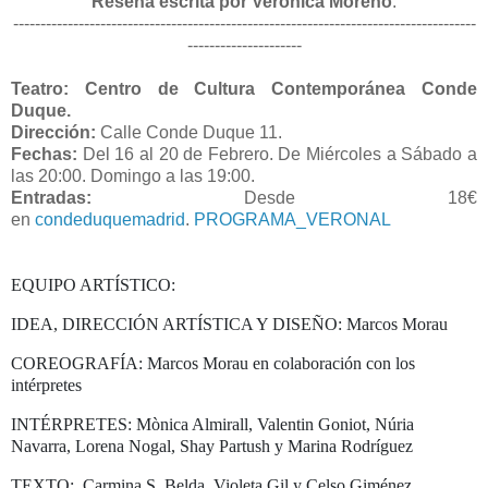
Reseña escrita por Verónica Moreno
.
-------------------------------------------------------------------------------------
---------------------
Teatro: Centro de Cultura Contemporánea Conde
Duque.
Dirección:
Calle Conde Duque 11
.
Fechas:
Del 16 al 20 de Febrero. De Miércoles a Sábado a
las 20:00.
Domingo a las 19:00.
Entradas:
Desde 18€
en
condeduquemadrid
.
PROGRAMA_VERONAL
EQUIPO ARTÍSTICO:
IDEA, DIRECCIÓN ARTÍSTICA Y DISEÑO: Marcos Morau
COREOGRAFÍA: Marcos Morau en colaboración con los
intérpretes
INTÉRPRETES: Mònica Almirall, Valentin Goniot, Núria
Navarra, Lorena Nogal, Shay Partush y Marina Rodríguez
TEXTO: Carmina S. Belda, Violeta Gil y Celso Giménez