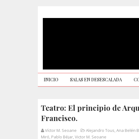
INICIO
SALAS EN DESESCALADA
C
Teatro: El principio de Ar
Francisco.
Víctor M. Seoane
Alejandro Tous
,
Ana Belén 
Miró
,
Pablo Béjar
,
Victor M. Seoane