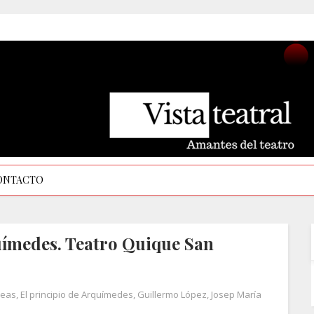
ONTACTO
químedes. Teatro Quique San
Beas
,
El principio de Arquímedes
,
Guillermo López
,
Josep María