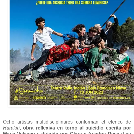
Ocho artistas multidisciplinares conforman el elenco de
Harakiri
,
obra reflexiva en torno al suicidio escrita por
María Velasco
y
dirigida por Clara y Ariadna Peya
(
Les