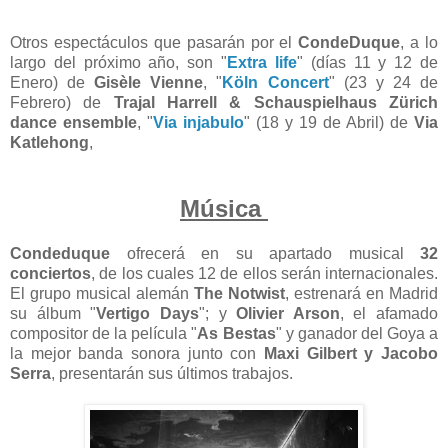
Otros espectáculos que pasarán por el
CondeDuque
, a lo
largo del próximo año, son "
Extra life
" (días 11 y 12 de
Enero) de
Gisèle Vienne
, "
Köln Concert
" (23 y 24 de
Febrero) de
Trajal Harrell & Schauspielhaus Zürich
dance ensemble
, "
Via injabulo
" (18 y 19 de Abril) de
Via
Katlehong
,
Música
Condeduque
ofrecerá en su apartado musical
32
conciertos
, de los cuales 12 de ellos serán internacionales.
El grupo musical alemán
The Notwist
, estrenará en Madrid
su álbum "
Vertigo Days
"; y
Olivier Arson
, el afamado
compositor de la película "
As Bestas
" y ganador del Goya a
la mejor banda sonora junto con
Maxi Gilbert y Jacobo
Serra
, presentarán sus últimos trabajos.