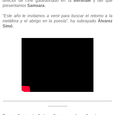
director de cine galardonado en la
Berlinale
y del que
presentamos
Samsara
.
“
Este año te invitamos a venir para buscar el retorno a la
metáfora y el abrigo en la poesía
”, ha subrayado
Álvarez
Simó
.
-------------------------------------------------------------------------------------
---------------