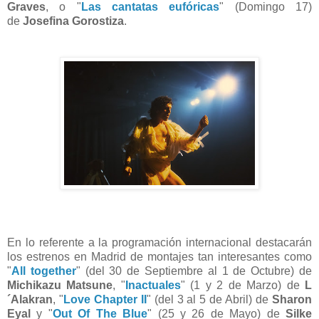
Graves
, o "
Las cantatas eufóricas
" (Domingo 17)
de
Josefina Gorostiza
.
En lo referente a la programación internacional destacarán
los estrenos en Madrid de montajes tan interesantes como
"
All together
" (del 30 de Septiembre al 1 de Octubre) de
Michikazu Matsune
, "
Inactuales
" (1 y 2 de Marzo) de
L
´Alakran
, "
Love Chapter II
" (del 3 al 5 de Abril) de
Sharon
Eyal
y "
Out Of The Blue
" (25 y 26 de Mayo) de
Silke