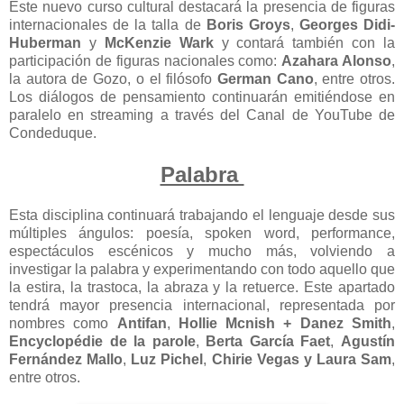
Este nuevo curso cultural destacará la presencia de figuras
internacionales de la talla de
Boris Groys
,
Georges Didi-
Huberman
y
McKenzie Wark
y contará también con la
participación de figuras nacionales como:
Azahara Alonso
,
la autora de Gozo, o el filósofo
German Cano
, entre otros.
Los diálogos de pensamiento continuarán emitiéndose en
paralelo en streaming a través del Canal de YouTube de
Condeduque.
Palabra
Esta disciplina continuará trabajando el lenguaje desde sus
múltiples ángulos: poesía, spoken word, performance,
espectáculos escénicos y mucho más, volviendo a
investigar la palabra y experimentando con todo aquello que
la estira, la trastoca, la abraza y la retuerce. Este apartado
tendrá mayor presencia internacional, representada por
nombres como
Antifan
,
Hollie Mcnish + Danez Smith
,
Encyclopédie de la parole
,
Berta García Faet
,
Agustín
Fernández Mallo
,
Luz Pichel
,
Chirie Vegas y Laura Sam
,
entre otros.