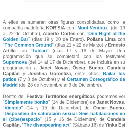
A ellos se sumarán otras figuras consolidadas, como la
compañía madrileña
KOR'SIA
con "
Mont Ventoux
" (del 19
al 22 de Octubre),
Alberto Cortés
con "
One Night at the
Golden Bar
" (días 19 y 20 de Enero),
Poliana Lima
con
"
The Common Ground
" (días 21 y 22 de Marzo) y
Ernesto
Artillo
con "
Tablao
" (días 17 y 18 de Mayo). Una
programación que se completará con los festivales
Supernova
(del 14 al 17 de Diciembre), que incluirá en su
programación a
Janet Novas
,
Óscar Bueno
,
Candela
Capitán
y
Josefina Gorostiza
, entre otros;
Bailar los
patios
(7 y 8 de Octubre) y el
Certamen Coreográfico de
Madrid
(del 28 de Noviembre al 3 de Diciembre).
Dentro del
Festival Territorios energéticos
podremos ver
"
Simplemente bonito
" (14 de Diciembre) de
Janet Novas
,
"
Vientos
" (14 y 15 de Diciembre) de
Óscar Bueno
,
"
Dispositivo de saturación sexual. Seis habitaciones en
el (ciber)espacio
" (15 y 16 de Diciembre) de
Candela
Capitán
, "
The disappearing act
" (Sábado 16) de
Yinka Esi