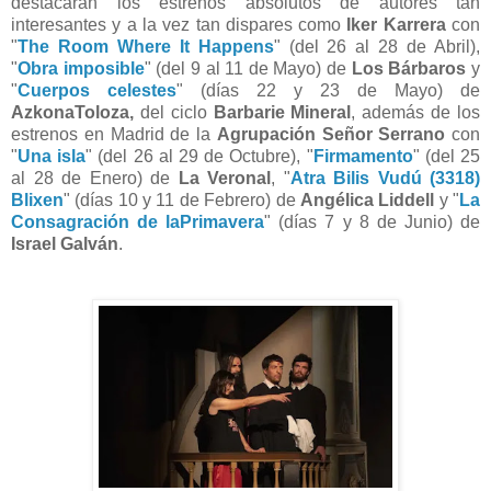
destacarán los estrenos absolutos de autores tan
interesantes y a la vez tan dispares como
Iker Karrera
con
"
The Room Where It Happens
" (del 26 al 28 de Abril),
"
Obra imposible
" (del 9 al 11 de Mayo) de
Los Bárbaros
y
"
Cuerpos celestes
" (días 22 y 23 de Mayo) de
AzkonaToloza,
del ciclo
Barbarie Mineral
, además de los
estrenos en Madrid de la
Agrupación Señor Serrano
con
"
Una isla
" (del 26 al 29 de Octubre), "
Firmamento
" (del 25
al 28 de Enero) de
La Veronal
, "
Atra Bilis Vudú (3318)
Blixen
" (días 10 y 11 de Febrero) de
Angélica Liddell
y "
La
Consagración de laPrimavera
" (días 7 y 8 de Junio) de
Israel Galván
.