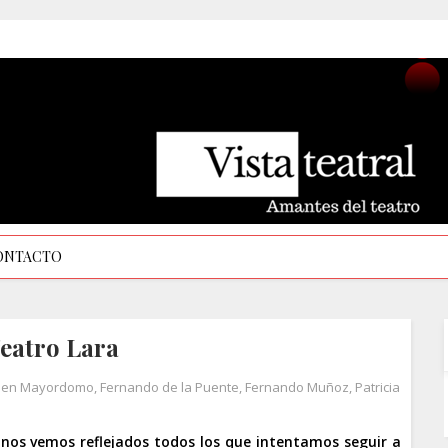
ONTACTO
Teatro Lara
men Mayordomo
,
Fernando de la Puente
,
Fernando Muñoz
,
Patricia
 nos vemos reflejados todos los que intentamos seguir a