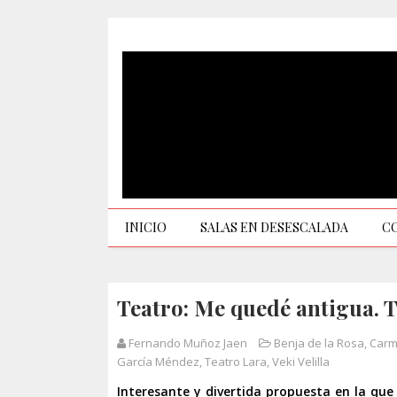
INICIO
SALAS EN DESESCALADA
C
Teatro: Me quedé antigua. 
Fernando Muñoz Jaen
Benja de la Rosa
,
Car
García Méndez
,
Teatro Lara
,
Veki Velilla
Interesante y divertida propuesta en la que