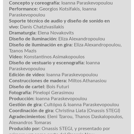
Concepto y coreografía:
Ioanna Paraskevopoulou
Performance:
Georgios Kotsifakis, Ioanna
Paraskevopoulou
Soporte técnico de audio y diseño de sonido en
vivo:
Danis Chatzivasilakis
Dramaturgia:
Elena Novakovits
Diseño de iluminación:
Eliza Alexandropoulou
Diseño de iluminación en gira:
Eliza Alexandropoulou,
Tzanos Mazis
Vídeo:
Konstantinos Asimakopoulos
Diseño de vestuario y escenografía:
Ioanna
Paraskevopoulou
Edición de vídeo:
Ioanna Paraskevopoulou
Construcciones de madera:
Miltos Athanasiou
Diseño de cartel:
Bois Futuri
Fotografía:
Pinelopi Gerasimou
Producción:
Ioanna Paraskevopoulou
Gestión de gira:
Cultόpια & Ioanna Paraskevopoulou
Coordinación de gira:
Christina Liata (Onassis STEGI)
Agradecimientos:
Eleni Tzarou, Thanos Daskalopoulos,
Alexandros Tomaras
Producido por:
Onassis STEGI, y presentado por