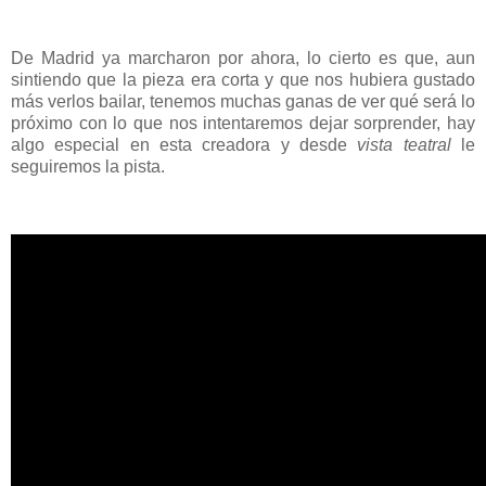
De Madrid ya marcharon por ahora, lo cierto es que, aun
sintiendo que la pieza era corta y que nos hubiera gustado
más verlos bailar, tenemos muchas ganas de ver qué será lo
próximo con lo que nos intentaremos dejar sorprender, hay
algo especial en esta creadora y desde
vista teatral
le
seguiremos la pista.