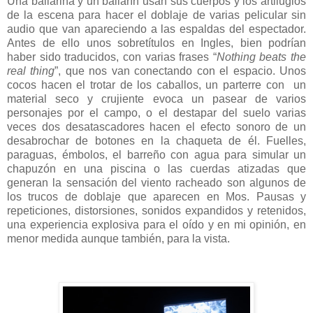
Una bailarina y un bailarín usan sus cuerpos y los artilugios
de la escena para hacer el doblaje de varias pelicular sin
audio que van apareciendo a las espaldas del espectador.
Antes de ello unos sobretítulos en Ingles, bien podrían
haber sido traducidos, con varias frases “
Nothing beats the
real thing
”, que nos van conectando con el espacio. Unos
cocos hacen el trotar de los caballos, un parterre con un
material seco y crujiente evoca un pasear de varios
personajes por el campo, o el destapar del suelo varias
veces dos desatascadores hacen el efecto sonoro de un
desabrochar de botones en la chaqueta de él.
Fuelles,
paraguas, émbolos, el barreño con agua para simular un
chapuzón en una piscina o las cuerdas atizadas que
generan la sensación del viento racheado
son algunos de
los trucos de doblaje que aparecen en Mos. Pausas y
repeticiones, distorsiones, sonidos expandidos y retenidos,
una experiencia explosiva para el oído y en mi opinión, en
menor medida aunque también, para la vista.