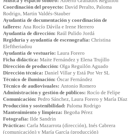
Música y espacio sonoro:
Alberto Granados Reguilón
Coordinación del proyecto:
David Peralto, Paloma
Rodrigo, Martin Valdés-Stauber
Ayudantía de documentación y coordinación de
talleres:
Ana Rocío Dávila e Irene Herrero
Ayudantía de dirección:
Raúl Pulido Jordá
Regiduría y ayudantía de escenografía:
Christina
Eleftheriadou
Ayudantía de vestuario:
Laura Forero
Ficha didáctica:
Maite Fernández y Elena Trujillo
Dirección de producción:
Olga Reguilón Aguado
Dirección técnica:
Daniel Villar y Está Por Ver SL
Técnico de iluminación:
Óscar Fernández
Técnico de audiovisuales:
Antonio Romero
Administración y gestión de públicos:
Rocío de Felipe
Comunicación:
Pedro Sánchez, Laura Forero y María Díaz
Producción y sostenibilidad:
Paloma Rodrigo
Mantenimiento y limpieza:
Begoña Pérez
Fotografía:
Ilde Sandrin
Prácticas:
Carla Mazarrota (dirección), Inés Cabrera
(comunicación) y María García (producción)