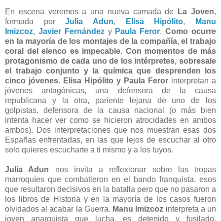
En escena veremos a una nueva camada de
La Joven
,
formada por
Julia Adun
,
Elisa Hipólito
,
Manu
Imizcoz
,
Javier Fernández
y
Paula Feror
.
Como ocurre
en la mayoría de los montajes de la compañía, el trabajo
coral del elenco es impecable
.
Con momentos de más
protagonismo de cada uno de los intérpretes, sobresale
el trabajo conjunto y la química que desprenden los
cinco jóvenes
.
Elisa Hipólito y Paula Feror
interpretan a
jóvenes antagónicas, una defensora de la causa
republicana y la otra, pariente lejana de uno de los
golpistas, defensora de la causa nacional (o más bien
intenta hacer ver como se hicieron atrocidades en ambos
ambos). Dos interpretaciones que nos muestran esas dos
Españas enfrentadas, en las que lejos de escuchar al otro
solo quieres escucharte a ti mismo y a los tuyos.
Julia Adun
nos invita a reflexionar sobre las tropas
marroquíes que combatieron en el bando franquista, esos
que resultaron decisivos en la batalla pero que no pasaron a
los libros de Historia y en la mayoría de los casos fueron
olvidados al acabar la Guerra.
Manu Imizcoz
interpreta a un
joven anarquista que lucha, es detenido y fusilado,