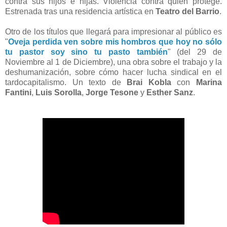
contra sus hijos e hijas. Violencia contra quien protege.
Estrenada tras una residencia artística en
Teatro del Barrio
.
Otro de los títulos que llegará para impresionar al público es
"
Oveja perdida ven sobre mis hombros que hoy no sólo
tu pastor soy sino tu pasto también
" (del 29 de
Noviembre al 1 de Diciembre), una obra sobre el trabajo y la
deshumanización, sobre cómo hacer lucha sindical en el
tardocapitalismo. Un texto de
Brai Kobla
con
Marina
Fantini
,
Luis Sorolla
,
Jorge Tesone
y
Esther Sanz
.