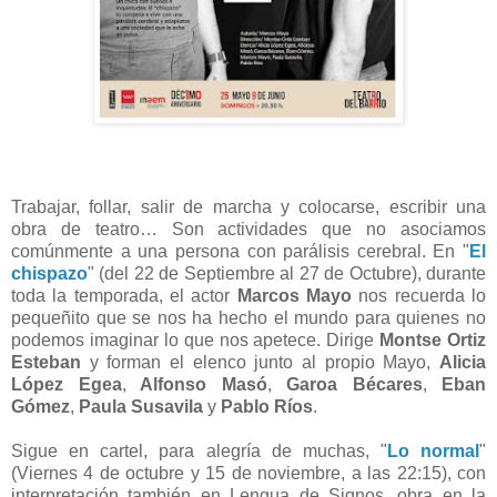
Trabajar, follar, salir de marcha y colocarse, escribir una
obra de teatro… Son actividades que no asociamos
comúnmente a una persona con parálisis cerebral. En "
El
chispazo
" (del 22 de Septiembre al 27 de Octubre), durante
toda la temporada, el actor
Marcos Mayo
nos recuerda lo
pequeñito que se nos ha hecho el mundo para quienes no
podemos imaginar lo que nos apetece. Dirige
Montse Ortiz
Esteban
y forman el elenco junto al propio Mayo,
Alicia
López Egea
,
Alfonso Masó
,
Garoa Bécares
,
Eban
Gómez
,
Paula Susavila
y
Pablo Ríos
.
Sigue en cartel, para alegría de muchas, "
Lo normal
"
(Viernes 4 de octubre y 15 de noviembre, a las 22:15), con
interpretación también en Lengua de Signos, obra en la