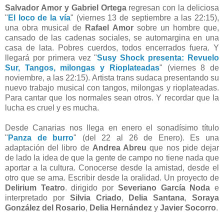
Salvador Amor y Gabriel Ortega
regresan con la deliciosa
"
El loco de la vía
" (viernes 13 de septiembre a las 22:15),
una obra musical de
Rafael Amor
sobre un hombre que,
cansado de las cadenas sociales, se automargina en una
casa de lata. Pobres cuerdos, todos encerrados fuera. Y
llegará por primera vez "
Susy Shock presenta: Revuelo
Sur, Tangos, milongas y Rioplateadas
" (viernes 8 de
noviembre, a las 22:15). Artista trans sudaca presentando su
nuevo trabajo musical con tangos, milongas y rioplateadas.
Para cantar que los normales sean otros. Y recordar que la
lucha es cruel y es mucha.
Desde Canarias nos llega en enero el sonadísimo título
"
Panza de burro
" (del 22 al 26 de Enero). Es una
adaptación del libro de
Andrea Abreu
que nos pide dejar
de lado la idea de que la gente de campo no tiene nada que
aportar a la cultura. Conocerse desde la amistad, desde el
otro que se ama. Escribir desde la oralidad. Un proyecto de
Delirium Teatro
. dirigido por
Severiano García Noda
e
interpretado por
Silvia Criado
,
Delia Santana
,
Soraya
González del Rosario
,
Delia Hernández
y
Javier Socorro
.