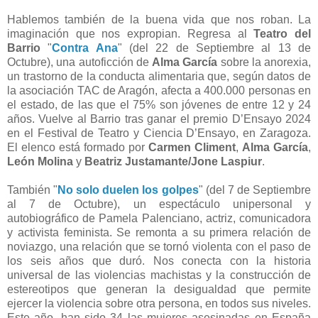
Hablemos también de la buena vida que nos roban. La
imaginación que nos expropian. Regresa al
Teatro del
Barrio
"
Contra Ana
" (del 22 de Septiembre al 13 de
Octubre), una autoficción de
Alma García
sobre la anorexia,
un trastorno de la conducta alimentaria que, según datos de
la asociación TAC de Aragón, afecta a 400.000 personas en
el estado, de las que el 75% son jóvenes de entre 12 y 24
años. Vuelve al Barrio tras ganar el premio D’Ensayo 2024
en el Festival de Teatro y Ciencia D’Ensayo, en Zaragoza.
El elenco está formado por
Carmen Climent
,
Alma García
,
León Molina
y
Beatriz Justamante/Jone Laspiur
.
También "
No solo duelen los golpes
" (del 7 de Septiembre
al 7 de Octubre), un espectáculo unipersonal y
autobiográfico de Pamela Palenciano, actriz, comunicadora
y activista feminista. Se remonta a su primera relación de
noviazgo, una relación que se tornó violenta con el paso de
los seis años que duró. Nos conecta con la historia
universal de las violencias machistas y la construcción de
estereotipos que generan la desigualdad que permite
ejercer la violencia sobre otra persona, en todos sus niveles.
Este año, han sido 34 las mujeres asesinadas en España