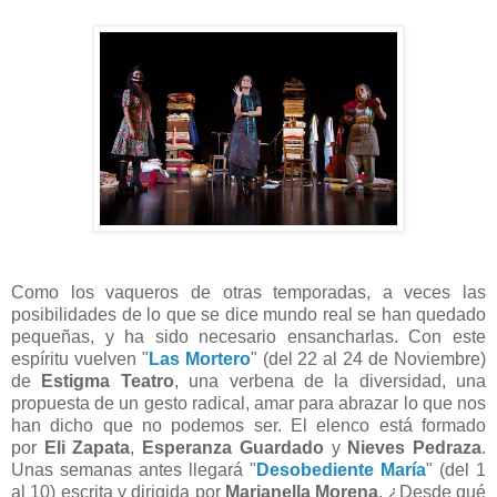
Como los vaqueros de otras temporadas, a veces las
posibilidades de lo que se dice mundo real se han quedado
pequeñas, y ha sido necesario ensancharlas. Con este
espíritu vuelven "
Las Mortero
" (del 22 al 24 de Noviembre)
de
Estigma Teatro
, una verbena de la diversidad, una
propuesta de un gesto radical, amar para abrazar lo que nos
han dicho que no podemos ser. El elenco está formado
por
Eli Zapata
,
Esperanza Guardado
y
Nieves Pedraza
.
Unas semanas antes
llegará "
Desobediente María
" (del 1
al 10) escrita y dirigida por
Marianella Morena
. ¿Desde qué