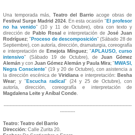
Una temporada más,
Teatro del Barrio
acoge obras de
Festival Surge Madrid 2024
. En esta ocasión "
El profesor
no ha venido
" (10 y 11 de Octubre), obra con texto y
dirección de
Pablo Rosal
e interpretación de
José Juan
Rodríguez
; "
Proceso de descomposición
" (Sábado 28 de
Septiembre), con autoría, dirección, dramaturgia, coreografía
e interpretación de
Emejota Mínguez
; "
APLAUSO, curso
intensivo
" (Sábado 19 de Octubre), de
Juan Gómez
Alemán
y con
Juan Gómez Alemán y Paula Mira
; "
MWASI,
Negra Consciente
" (19 y 20 de Octubre), con asistencia a
la dirección escénica de
Viridiana
e interpretación:
Besha
Wear
; y "
Escucha radical
" (24 y 25 de Octubre), con
autoría, dirección, coreografía e interpretación de
Magdalena Leite y Aníbal Conde
.
-------------------------------------------------------------------------------------
----------
Teatro: Teatro del Barrio
Dirección:
Calle Zurita 20.