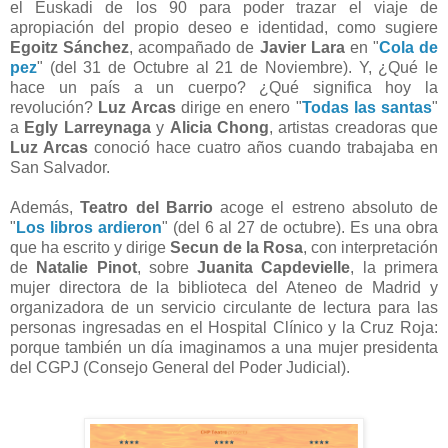
el Euskadi de los 90 para poder trazar el viaje de
apropiación del propio deseo e identidad, como sugiere
Egoitz Sánchez
, acompañado de
Javier Lara
en "
Cola de
pez
" (del 31 de Octubre al 21 de Noviembre). Y, ¿Qué le
hace un país a un cuerpo? ¿Qué significa hoy la
revolución?
Luz Arcas
dirige en enero "
Todas las santas
"
a
Egly Larreynaga
y
Alicia Chong
, artistas creadoras que
Luz Arcas
conoció hace cuatro años cuando trabajaba en
San Salvador.
Además,
Teatro del Barrio
acoge el estreno absoluto de
"
Los libros ardieron
" (del 6 al 27 de octubre). Es una obra
que ha escrito y dirige
Secun de la Rosa
, con interpretación
de
Natalie Pinot
, sobre
Juanita Capdevielle
, la primera
mujer directora de la biblioteca del Ateneo de Madrid y
organizadora de un servicio circulante de lectura para las
personas ingresadas en el Hospital Clínico y la Cruz Roja:
porque también un día imaginamos a una mujer presidenta
del CGPJ (Consejo General del Poder Judicial).