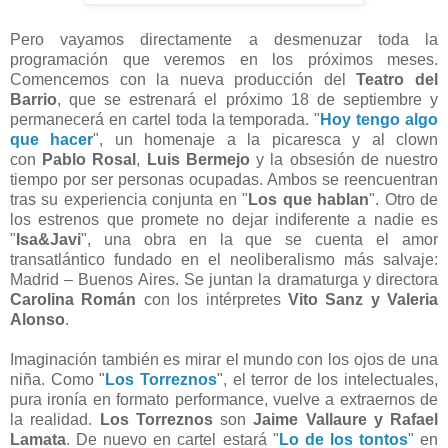
Pero vayamos directamente a desmenuzar toda la
programación que veremos en los próximos meses.
Comencemos con la nueva producción del
Teatro del
Barrio
, que se estrenará el próximo 18 de septiembre y
permanecerá en cartel toda la temporada. "
Hoy tengo algo
que hacer
", un homenaje a la picaresca y al clown
con
Pablo Rosal
,
Luis Bermejo
y la obsesión de nuestro
tiempo por ser personas ocupadas. Ambos se reencuentran
tras su experiencia conjunta en "
Los que hablan
". Otro de
los estrenos que promete no dejar indiferente a nadie es
"
Isa&Javi
", una obra en la que se cuenta el amor
transatlántico fundado en el neoliberalismo más salvaje:
Madrid – Buenos Aires. Se juntan la dramaturga y directora
Carolina Román
con los intérpretes
Vito Sanz y Valeria
Alonso
.
Imaginación también es mirar el mundo con los ojos de una
niña. Como "
Los Torreznos
", el terror de los intelectuales,
pura ironía en formato performance, vuelve a extraernos de
la realidad.
Los Torreznos
son
Jaime Vallaure y Rafael
Lamata
. De nuevo en cartel estará "
Lo de los tontos
" en