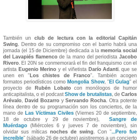
También un
club de lectura con la editorial Capitán
Swing
. Dentro de su compromiso con el barrio habrá una
jornada (el 15 de Diciembre) dedicada a la
memoria social
del Lavapiés flamenco
de la mano del periodista
Jacobo
Rivero
. El 20N se conmemorará el fin del franquismo con el
artista
Eugenio Merino
y el viñetista
Darío Adanti
. que se
unen en "
Los chistes de Franco
".
También acogen
formatos periodísticos como
Mongolia Show
,
"
El Gulag
"
el
proyecto de
Rubén Lobato
con monólogos de humor
anticapitalista,
o el podcast
Show de brutalistas
, de
Carlos
Arévalo
,
David Bozarro
y
Servando Rocha
. Otra potente
línea dentro de su programación son los conciertos, de la
mano de
Las Víctimas Civiles
(
Viernes 20 de septiembre,
18 de octubre y 29 de noviembre
),
Sangre de
Muérdago
(
Miércoles 6 y jueves 7 de noviembre
), sin
olvidar sus míticas
noches de swing
.
Con "
...Pero fue
increíble
" (sábado 26 de octubre) asistiremos a un concierto