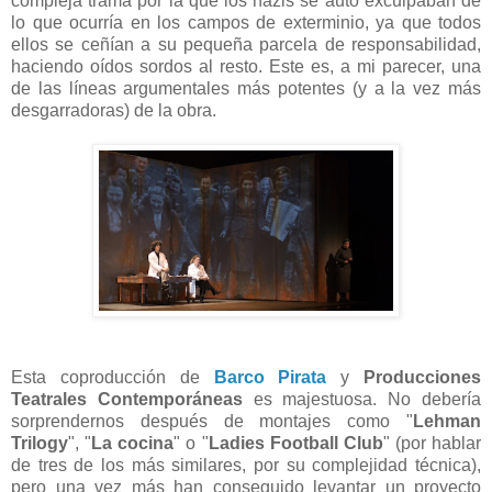
compleja trama por la que los nazis se auto exculpaban de
lo que ocurría en los campos de exterminio, ya que todos
ellos se ceñían a su pequeña parcela de responsabilidad,
haciendo oídos sordos al resto. Este es, a mi parecer, una
de las líneas argumentales más potentes (y a la vez más
desgarradoras) de la obra.
Esta coproducción de
Barco Pirata
y
Producciones
Teatrales Contemporáneas
es majestuosa. No debería
sorprendernos después de montajes como "
Lehman
Trilogy
", "
La cocina
" o "
Ladies Football Club
" (por hablar
de tres de los más similares, por su complejidad técnica),
pero una vez más han conseguido levantar un proyecto