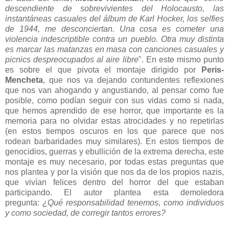
descendiente de sobrevivientes del Holocausto, las
instantáneas casuales del álbum de Karl Hocker, los selfies
de 1944, me desconciertan. Una cosa es cometer una
violencia indescriptible contra un pueblo. Otra muy distinta
es marcar las matanzas en masa con canciones casuales y
picnics despreocupados al aire libre
". En este mismo punto
es sobre el que pivota el montaje dirigido por
Peris-
Mencheta
, que nos va dejando contundentes reflexiones
que nos van ahogando y angustiando, al pensar como fue
posible, como podían seguir con sus vidas como si nada,
que hemos aprendido de ese horror, que importante es la
memoria para no olvidar estas atrocidades y no repetirlas
(en estos tiempos oscuros en los que parece que nos
rodean barbaridades muy similares). En estos tiempos de
genocidios, guerras y ebullición de la extrema derecha, este
montaje es muy necesario, por todas estas preguntas que
nos plantea y por la visión que nos da de los propios nazis,
que vivían felices dentro del horror del que estaban
participando. El autor plantea esta demoledora
pregunta:
¿Qué responsabilidad tenemos, como individuos
y como sociedad, de corregir tantos errores?