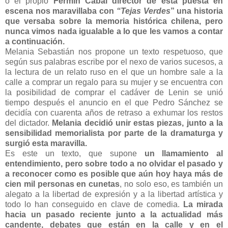
ó el propio
Fermín Cabal director de esta puesta en
escena nos maravillaba con
“Tejas Verdes
” una historia
que versaba sobre la memoria histórica chilena, pero
nunca vimos nada igualable a lo que les vamos a contar
a continuación.
Melania Sebastián nos propone un texto respetuoso, que
según sus palabras escribe por el nexo de varios sucesos, a
la lectura de un relato ruso en el que un hombre sale a la
calle a comprar un regalo para su mujer y se encuentra con
la posibilidad de comprar el cadáver de Lenin se unió
tiempo después el anuncio en el que Pedro Sánchez se
decidía con cuarenta años de retraso a exhumar los restos
del dictador.
Melania decidió unir estas piezas, junto a la
sensibilidad memorialista por parte de la dramaturga y
surgió esta maravilla.
Es este un texto, que supone
un llamamiento al
entendimiento, pero sobre todo a no olvidar el pasado y
a reconocer como es posible que aún hoy haya más de
cien mil personas en cunetas
, no solo eso, es también un
alegato a la libertad de expresión y a la libertad artística y
todo lo han conseguido en clave de comedia.
La mirada
hacia un pasado reciente junto a la actualidad más
candente, debates que están en la calle y en el