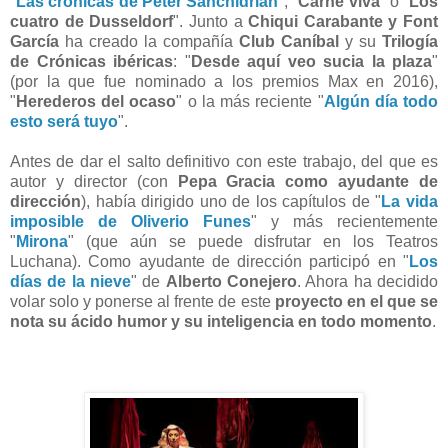
"
Las crónicas de Peter Sanchidrián
", "
Carne viva
" o "
Los
cuatro de Dusseldorf
". Junto a
Chiqui Carabante y Font
García
ha creado la compañía
Club Caníbal
y su
Trilogía
de Crónicas ibéricas
: "
Desde aquí veo sucia la plaza
"
(por la que fue nominado a los premios Max en 2016),
"
Herederos del ocaso
" o la más reciente "
Algún día todo
esto será tuyo
".
Antes de dar el salto definitivo con este trabajo, del que es
autor y director (con
Pepa Gracia como ayudante de
dirección
), había dirigido uno de los capítulos de "
La vida
imposible de Oliverio Funes
" y más recientemente
"
Mirona
" (que aún se puede disfrutar en los Teatros
Luchana). Como ayudante de dirección participó en "
Los
días de la nieve
" de
Alberto Conejero
. Ahora ha decidido
volar solo y ponerse al frente de este
proyecto en el que se
nota su ácido humor y su inteligencia en todo momento
.