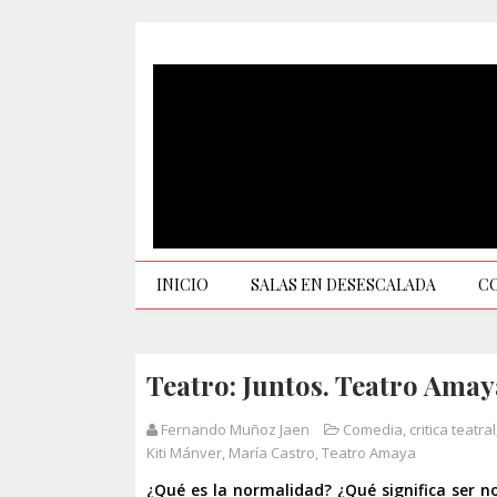
INICIO
SALAS EN DESESCALADA
C
Teatro: Juntos. Teatro Amay
Fernando Muñoz Jaen
Comedia
,
critica teatral
Kiti Mánver
,
María Castro
,
Teatro Amaya
¿Qué es la normalidad? ¿Qué significa ser n