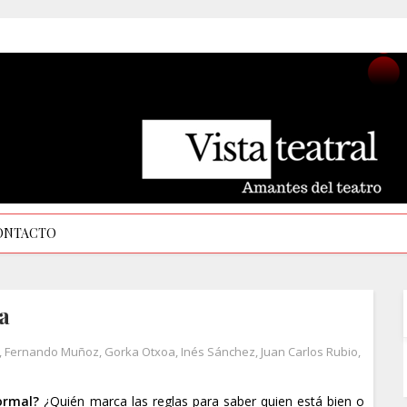
ONTACTO
a
,
Fernando Muñoz
,
Gorka Otxoa
,
Inés Sánchez
,
Juan Carlos Rubio
,
ormal?
¿Quién marca las reglas para saber quien está bien o