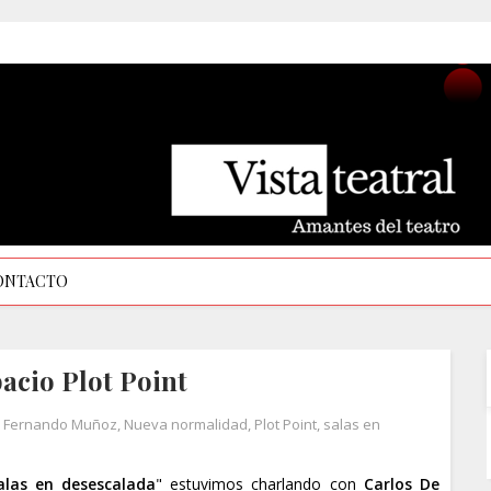
ONTACTO
pacio Plot Point
,
Fernando Muñoz
,
Nueva normalidad
,
Plot Point
,
salas en
alas en desescalada
" estuvimos charlando con
Carlos De