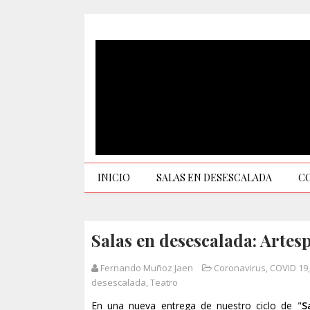
INICIO
SALAS EN DESESCALADA
C
Salas en desescalada: Artes
Fernando Muñoz Jaen
Coronavirus
,
COVID 19
desescalada
,
Teatro
En una nueva entrega de nuestro ciclo de "
S