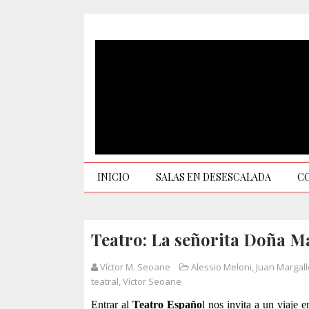
INICIO
SALAS EN DESESCALADA
C
Teatro: La señorita Doña Ma
Víctor M. Seoane
Alessio Meloni
,
Juan Margall
teatral
,
Víctor Seoane
Entrar al
Teatro Españo
l nos invita a un viaje 