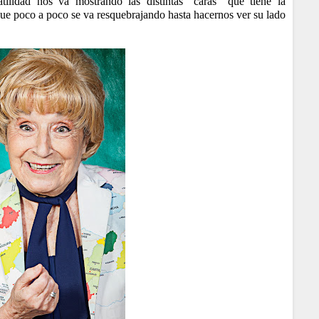
tilidad nos va mostrando las distintas “caras” que tiene la
 que poco a poco se va resquebrajando hasta hacernos ver su lado