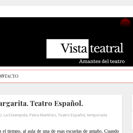
ONTACTO
rgarita. Teatro Español.
o
,
La Estampida
,
Petra Martínez
,
Teatro Español
,
temporada
en el tiempo, al aula de una de esas escuelas de antaño. Cuando