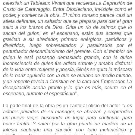
celestial: un Tableaux Vivant que recuerda La Depresión de
Cristo de Caravaggio. Entra Diocleciano, invisible como el
poder, y comienza la obra. El mimo romano parece casi un
atleta delirante, un saltador que se prepara para dar el gran
salto a los brazos de Dios. Grita un río de salmos que lo
sacan del guion, en el escenario, están sus actores que
gravitan a su alrededor, primero enérgicos, paródicos y
divertidos, luego sobresaltados y paralizados por el
perturbador descarrilamiento del gerente. Con el temblor de
quien le está pasando demasiado grande, con la dulce
inconsciencia de quien fue artista errante y amaba disfrutar
de la vida entre mujeres y poesía, Ginés se quita la máscara
de la nariz aguileña con la que se burlaba de medio mundo,
y de repente revela a Christian en la cara del Emperador. La
decapitación acaba pronto y lo que es más, ocurre en el
escenario, durante el espectáculo
".
La parte final de la obra es un canto al oficio del actor. "
Los
actores privados de su manager, se abrazan y emprenden
un nuevo viaje, buscando un lugar para continuar, para
hacer teatro. Y salen por la gran puerta de madera de la
Iglesia cantando una canción con tono melancólico y