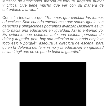
temático de emociones, mezcla de ternura, tragedia, humor
y crítica. Que tiene mucho que ver con
su manera de
enfrentarse a la vida”.
Continúa indicando que
“Tenemos que cambiar las formas
educativas. Solo cuando entendamos que somos iguales en
derechos y obligaciones podremos avanzar. Despierta es un
grito hacia una educación en igualdad. Así lo entiendo yo.
Es evidente que estamos ante una historia personal de
dolor y tragedia, pero hay una reflexión de cuando empieza
todo esto y porqué”, asegura la directora de escena, para
quien la defensa del feminismo y la educación en igualdad
es tan frágil que no se puede bajar la guardia.”