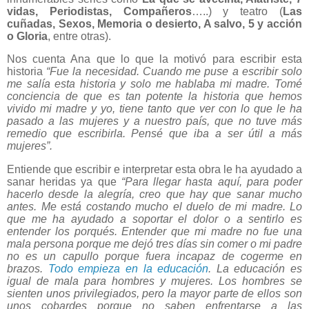
vidas, Periodistas, Compañeros
…..) y teatro (
Las
cuñadas, Sexos, Memoria o desierto, A salvo, 5 y acción
o Gloria
, entre otras).
Nos cuenta Ana que lo que la motivó para escribir esta
historia
“Fue la necesidad. Cuando me puse a escribir solo
me salía esta historia y solo me hablaba mi madre. Tomé
conciencia de que es tan potente la historia que hemos
vivido mi madre y yo, tiene tanto que ver con lo que le ha
pasado a las mujeres y a nuestro país, que no tuve más
remedio que escribirla. Pensé que iba a ser útil a más
mujeres”.
Entiende que escribir e interpretar esta obra le ha ayudado a
sanar heridas ya que
“Para llegar hasta aquí, para poder
hacerlo desde la alegría, creo que hay que sanar mucho
antes. Me está costando mucho el duelo de mi madre. Lo
que me ha ayudado a soportar el dolor o a sentirlo es
entender los porqués. Entender que mi madre no fue una
mala persona porque me dejó tres días sin comer o mi padre
no es un capullo porque fuera incapaz de cogerme en
brazos.
Todo empieza en la educación
. La educación es
igual de mala para hombres y mujeres. Los hombres se
sienten unos privilegiados, pero la mayor parte de ellos son
unos cobardes porque no saben enfrentarse a las