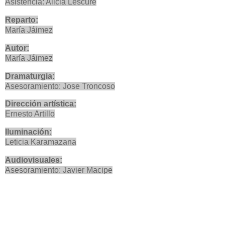
Asistencia: Alicia Lescure
Reparto:
María Jáimez
Autor:
María Jáimez
Dramaturgia:
Asesoramiento: Jose Troncoso
Dirección artística:
Ernesto Artillo
Iluminación:
Leticia Karamazana
Audiovisuales:
Asesoramiento: Javier Macipe