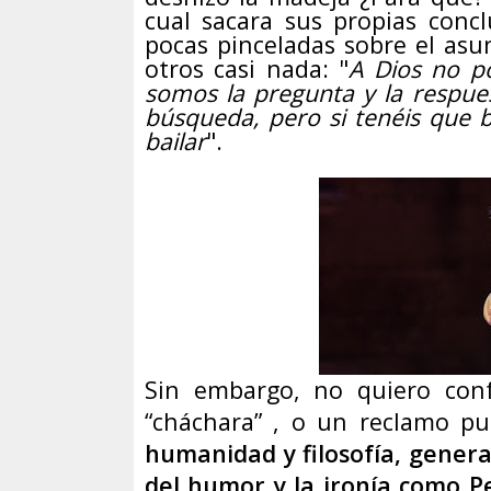
cual sacara sus propias conc
pocas pinceladas sobre el asu
otros casi nada: "
A Dios no p
somos la pregunta y la respue
búsqueda, pero si tenéis que 
bailar
".
Sin embargo, no quiero conf
“cháchara” , o un reclamo pub
humanidad y filosofía, genera
del humor y la ironía como P