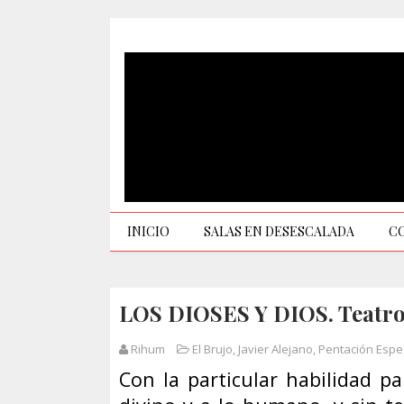
INICIO
SALAS EN DESESCALADA
C
LOS DIOSES Y DIOS. Teatro 
Rihum
El Brujo
,
Javier Alejano
,
Pentación Espe
Con la particular habilidad p