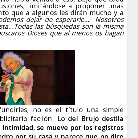
lusiones, limitándose a proponer unas
nto que a algunos les dirán mucho y a
odemos dejar de esperarle…
Nosotros
sta...Todas las búsquedas son la misma
buscaros Dioses que al menos os hagan
undirles, no es el título una simple
licitario facilón.
L
o del Brujo d
estila
 intimidad, se mueve por los registros
edro por su casa y parece que no dice