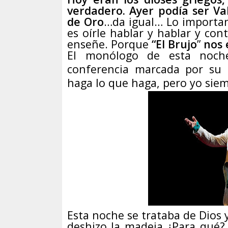
verdadero. Ayer podía ser Val
de Oro
…da igual… Lo important
es oírle hablar y hablar y co
enseñe. Porque
“El Brujo
”
nos 
El monólogo de esta noche
conferencia marcada por su s
haga lo que haga, pero yo sie
Esta noche se trataba de Dios 
deshizo la madeja ¿Para qué?