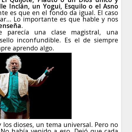
le Inclán, un Yogui, Esquilo o el Asno
e es que en el fondo da igual. El caso
ntar… Lo importante es que hable y nos
enseña
.
 parecía una clase magistral, una
ello inconfundible. Es el de siempre
mpre aprendo algo.
y los dioses, un tema universal. Pero no
 No había venido a eso. Dejó que cada