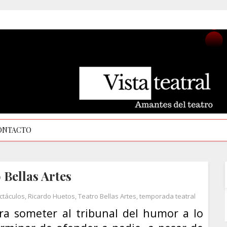
ONTACTO
Bellas Artes
ctáculos
,
Ricardo Huetos
,
Teatro Bellas Artes
,
temporada teatral
ara someter al tribunal del humor a lo