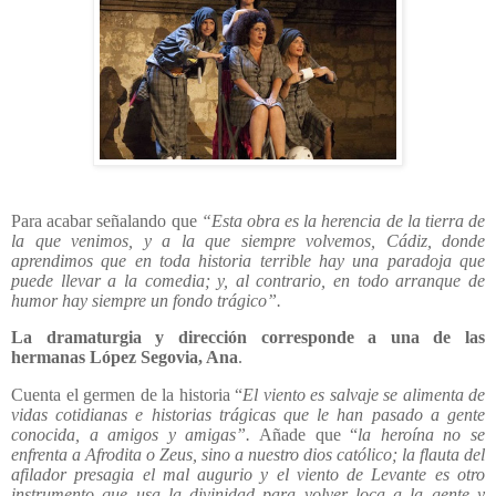
Para acabar señalando que
“Esta obra es la herencia de la tierra de
la que venimos, y a la que siempre volvemos, Cádiz, donde
aprendimos que en toda historia terrible hay una paradoja que
puede llevar a la comedia; y, al contrario, en todo arranque de
humor hay siempre un fondo trágico”.
La dramaturgia y dirección corresponde a una de las
hermanas López Segovia, Ana
.
Cuenta el germen de la historia “
El viento es salvaje se alimenta d
e
vidas cotidianas e historias trágicas que le han pasado a gente
conocida, a amigos y amigas”
.
Añade que “
la heroína no se
enfrenta a Afrodita o Zeus, sino a nuestro dios católico; la flauta del
afilador presagia el mal augurio y el viento de Levante es otro
instrumento que usa la divinidad para volver loca a la gente y