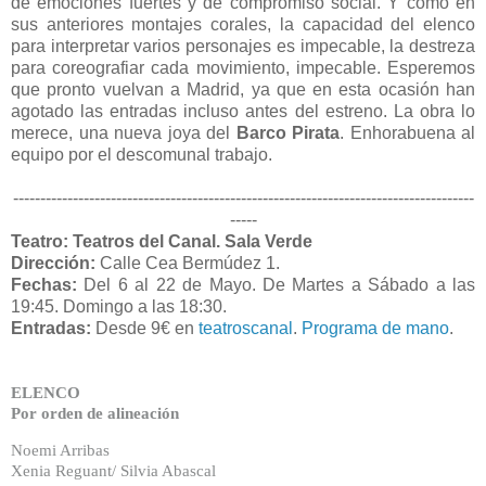
de emociones fuertes y de compromiso social. Y como en
sus anteriores montajes corales, la capacidad del elenco
para interpretar varios personajes es impecable, la destreza
para coreografiar cada movimiento, impecable. Esperemos
que pronto vuelvan a Madrid, ya que en esta ocasión han
agotado las entradas incluso antes del estreno. La obra lo
merece, una nueva joya del
Barco Pirata
. Enhorabuena al
equipo por el descomunal trabajo.
-------------------------------------------------------------------------------------
-----
Teatro: Teatros del Canal. Sala Verde
Dirección:
Calle Cea Bermúdez 1
.
Fechas:
Del 6 al 22 de Mayo.
De Martes a Sábado a las
19:45. Domingo a las 18:30.
Entradas:
Desde 9€ en
teatroscanal
.
Programa de mano
.
ELENCO
Por orden de alineación
Noemi Arribas
Xenia Reguant/ Silvia Abascal