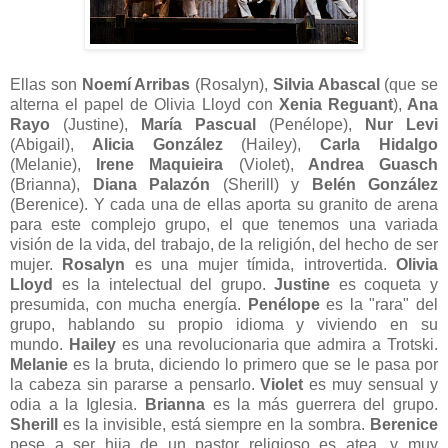
Ellas son
Noemí Arribas
(Rosalyn),
Silvia Abascal
(que se
alterna el papel de Olivia Lloyd con
Xenia Reguant
),
Ana
Rayo
(Justine),
María Pascual
(Penélope),
Nur Levi
(Abigail),
Alicia González
(Hailey),
Carla Hidalgo
(Melanie),
Irene Maquieira
(Violet),
Andrea Guasch
(Brianna),
Diana Palazón
(Sherill) y
Belén González
(Berenice). Y cada una de ellas aporta su granito de arena
para este complejo grupo, el que tenemos una variada
visión de la vida, del trabajo, de la religión, del hecho de ser
mujer.
Rosalyn
es una mujer tímida, introvertida.
Olivia
Lloyd
es la intelectual del grupo.
Justine
es coqueta y
presumida, con mucha energía.
Penélope
es la "rara" del
grupo, hablando su propio idioma y viviendo en su
mundo.
Hailey
es una revolucionaria que admira a Trotski.
Melanie
es la bruta, diciendo lo primero que se le pasa por
la cabeza sin pararse a pensarlo.
Violet
es muy sensual y
odia a la Iglesia.
Brianna
es la más guerrera del grupo.
Sherill
es la invisible, está siempre en la sombra.
Berenice
pese a ser hija de un pastor religioso es atea, y muy