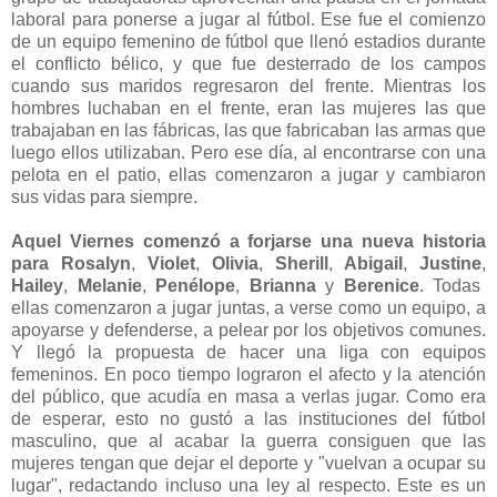
laboral para ponerse a jugar al fútbol. Ese fue el comienzo
de un equipo femenino de fútbol que llenó estadios durante
el conflicto bélico, y que fue desterrado de los campos
cuando sus maridos regresaron del frente. Mientras los
hombres luchaban en el frente, eran las mujeres las que
trabajaban en las fábricas, las que fabricaban las armas que
luego ellos utilizaban. Pero ese día, al encontrarse con una
pelota en el patio, ellas comenzaron a jugar y cambiaron
sus vidas para siempre.
Aquel Viernes comenzó a forjarse una nueva historia
para Rosalyn
,
Violet
,
Olivia
,
Sherill
,
Abigail
,
Justine
,
Hailey
,
Melanie
,
Penélope
,
Brianna
y
Berenice
. Todas
ellas comenzaron a jugar juntas, a verse como un equipo, a
apoyarse y defenderse, a pelear por los objetivos comunes.
Y llegó la propuesta de hacer una liga con equipos
femeninos. En poco tiempo lograron el afecto y la atención
del público, que acudía en masa a verlas jugar. Como era
de esperar, esto no gustó a las instituciones del fútbol
masculino, que al acabar la guerra consiguen que las
mujeres tengan que dejar el deporte y "vuelvan a ocupar su
lugar", redactando incluso una ley al respecto. Este es un