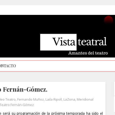
ONTACTO
o Fernán-Gómez.
eo Teatro
,
Fernando Muñoz
,
Laila Ripoll
,
LaZona
,
Meridional
Teatro Fernán-Gómez
que será su programación de la próxima temporada ha sido el