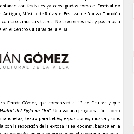
rá contando con festivales ya consagrados como el
Festival de
 Antigua, Música de Raíz y el Festival de Danza
. También
, con circo, música y títeres. No esperemos más y pasemos a
a en el
Centro Cultural de la Villa
.
atro Fernán-Gómez, que comenzará el 13 de Octubre y que
Madrid del Siglo de Oro
". Una variada programación, como
, marionetas, teatro para bebés, exposiciones, música y cine.
la
con la reposición de la exitosa "
Tea Rooms
", basada en la
án los espectáculos que se programan: el repertorio universal,