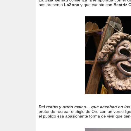
La Sala Guirau
comienza la temporada con el cl
nos presenta
LaZona
y que cuenta con
Beatriz 
Del teatro y otros males… que acechan en los
pretende recrear el Siglo de Oro con un verso li
el público esa apasionante forma de vivir que tie