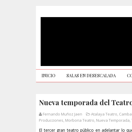
INICIO
SALAS EN DESESCALADA
C
Nueva temporada del Teatr
Fernando Muñoz Jaen
Atalaya Teatro
,
Cambal
Producciones
,
Morboria Teatro
,
Nueva Temporada
,
El tercer gran teatro público en adelantar lo 