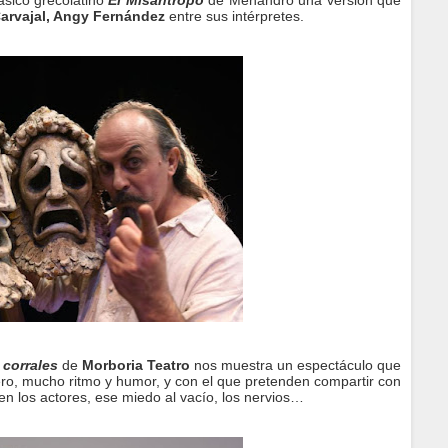
ásico grecolatino
El Misántropo
de Menandro una versión que
Carvajal, Angy Fernández
entre sus intérpretes.
 corrales
de
Morboria Teatro
nos muestra un espectáculo que
gero, mucho ritmo y humor, y con el que pretenden compartir con
nen los actores, ese miedo al vacío, los nervios…