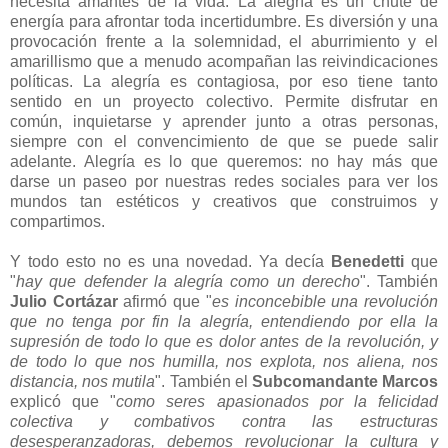
necesita amantes de la vida. La alegría es un chute de
energía para afrontar toda incertidumbre. Es diversión y una
provocación frente a la solemnidad, el aburrimiento y el
amarillismo que a menudo acompañan las reivindicaciones
políticas. La alegría es contagiosa, por eso tiene tanto
sentido en un proyecto colectivo. Permite disfrutar en
común, inquietarse y aprender junto a otras personas,
siempre con el convencimiento de que se puede salir
adelante. Alegría es lo que queremos: no hay más que
darse un paseo por nuestras redes sociales para ver los
mundos tan estéticos y creativos que construimos y
compartimos.
Y todo esto no es una novedad. Ya decía
Benedetti
que
"
hay que defender la alegría como un derecho
". También
Julio Cortázar
afirmó que "
es inconcebible una revolución
que no tenga por fin la alegría, entendiendo por ella la
supresión de todo lo que es dolor antes de la revolución, y
de todo lo que nos humilla, nos explota, nos aliena, nos
distancia, nos mutila
". También el
Subcomandante Marcos
explicó que "
como seres apasionados por la felicidad
colectiva y combativos contra las estructuras
desesperanzadoras, debemos revolucionar la cultura y