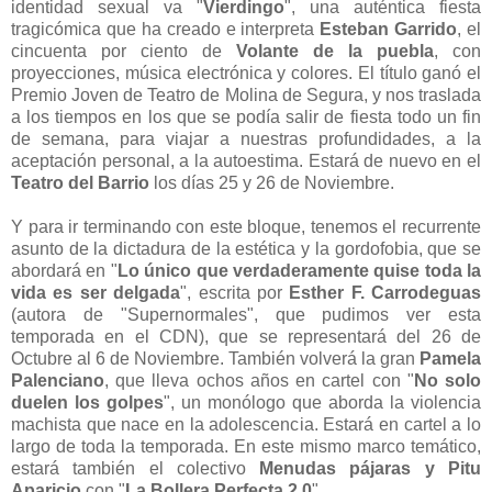
identidad sexual va "
Vierdingo
", una auténtica fiesta
tragicómica que ha creado e interpreta
Esteban Garrido
, el
cincuenta por ciento de
Volante de la puebla
, con
proyecciones, música electrónica y colores. El título ganó el
Premio Joven de Teatro de Molina de Segura, y nos traslada
a los tiempos en los que se podía salir de fiesta todo un fin
de semana, para viajar a nuestras profundidades, a la
aceptación personal, a la autoestima. Estará de nuevo en el
Teatro del Barrio
los días 25 y 26 de Noviembre.
Y para ir terminando con este bloque, tenemos el recurrente
asunto de la dictadura de la estética y la gordofobia, que se
abordará en "
Lo único que verdaderamente quise toda la
vida es ser delgada
", escrita por
Esther F. Carrodeguas
(autora de "Supernormales", que pudimos ver esta
temporada en el CDN), que se representará del 26 de
Octubre al 6 de Noviembre. También volverá la gran
Pamela
Palenciano
, que lleva ochos años en cartel con "
No solo
duelen los golpes
", un monólogo que aborda la violencia
machista que nace en la adolescencia. Estará en cartel a lo
largo de toda la temporada. En este mismo marco temático,
estará también el colectivo
Menudas pájaras y Pitu
Aparicio
con "
La Bollera Perfecta 2.0
".