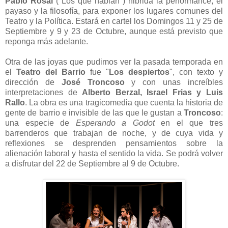
Pablo Rosal
("Los que hablan") hibrida la performance, el
payaso y la filosofía, para exponer los lugares comunes del
Teatro y la Política. Estará en cartel los Domingos 11 y 25 de
Septiembre y 9 y 23 de Octubre, aunque está previsto que
reponga más adelante.
Otra de las joyas que pudimos ver la pasada temporada en
el
Teatro del Barrio
fue "
Los despiertos
", con texto y
dirección de
José Troncoso
y con unas increíbles
interpretaciones de
Alberto Berzal, Israel Frias y Luis
Rallo
. La obra es una tragicomedia que cuenta la historia de
gente de barrio e invisible de las que le gustan a
Troncoso
:
una especie de
Esperando a Godot
en el que tres
barrenderos que trabajan de noche, y de cuya vida y
reflexiones se desprenden pensamientos sobre la
alienación laboral y hasta el sentido la vida. Se podrá volver
a disfrutar del 22 de Septiembre al 9 de Octubre.