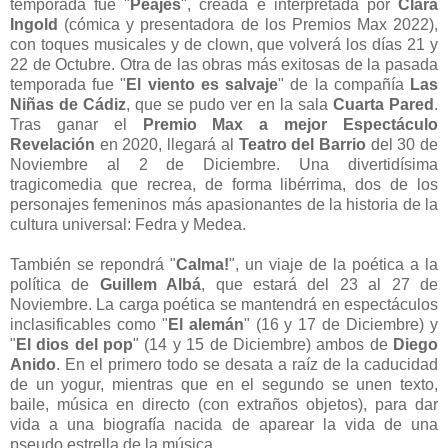
temporada fue "
Peajes
", creada e interpretada por
Clara
Ingold
(cómica y presentadora de los Premios Max 2022),
con toques musicales y de clown, que volverá los días 21 y
22 de Octubre. Otra de las obras más exitosas de la pasada
temporada fue "
El viento es salvaje
" de la compañía
Las
Niñas de Cádiz
, que se pudo ver en la sala
Cuarta Pared
.
Tras ganar el
Premio Max a mejor Espectáculo
Revelación
en 2020, llegará al
Teatro del Barrio
del 30 de
Noviembre al 2 de Diciembre. Una divertidísima
tragicomedia que recrea, de forma libérrima, dos de los
personajes femeninos más apasionantes de la historia de la
cultura universal: Fedra y Medea.
También se repondrá "
Calma!
", un viaje de la poética a la
política de
Guillem Albá
, que estará del 23 al 27 de
Noviembre. La carga poética se mantendrá en espectáculos
inclasificables como "
El alemán
" (16 y 17 de Diciembre) y
"
El dios del pop
" (14 y 15 de Diciembre) ambos de
Diego
Anido
. En el primero todo se desata a raíz de la caducidad
de un yogur, mientras que en el segundo se unen texto,
baile, música en directo (con extraños objetos), para dar
vida a una biografía nacida de aparear la vida de una
pseudo estrella de la música.