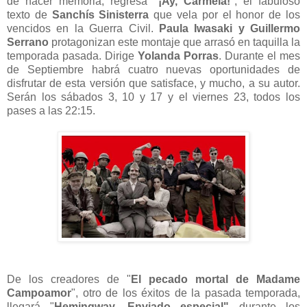
de hacer memoria, regresa "
¡Ay, Carmela!
", el fabuloso
texto de
Sanchís Sinisterra
que vela por el honor de los
vencidos en la Guerra Civil.
Paula Iwasaki y Guillermo
Serrano
protagonizan este montaje que arrasó en taquilla la
temporada pasada. Dirige
Yolanda Porras
. Durante el mes
de Septiembre habrá cuatro nuevas oportunidades de
disfrutar de esta versión que satisface, y mucho, a su autor.
Serán los sábados 3, 10 y 17 y el viernes 23, todos los
pases
a las 22:15
.
De los creadores de "
El pecado mortal de Madame
Campoamor
", otro de los éxitos de la pasada temporada,
llegará "
Hemingway. Enviado especial"
durante los