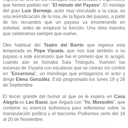
que hemos podido ver: "
El minuto del Payaso
". El montaje
del gran
Luis Bermejo
, actor muy vinculado a la casa, es
una reivindicación de la risa, de la figura del payaso, a partir
de los recuerdos que un payaso va enumerando en
soledad, antes de empezar la función. Una obra maestra
que celebramos siempre que vuelve.
Otro habitual del
Teatro del Barrio
que regresa esta
temporada es
Pepe Viyuela
, que nos trae también a su
payaso a este escenario que fue el primero que lo acogió,
cuando aún se llamaba Sala Triángulo. Vuelven las
escenas de Viyuela con escaleras que se cierran sin control
en "
Encerrona
", un monólogo que protagoniza el actor y
dirige
Elena González
. Está programado los lunes 19 y 26
de Septiembre.
El tercer grande del humor al que se le espera en
Casa
Alegría
es
Leo Bassi
, que llegará con "
Yo, Mussolini
", que
contiene su esencia bufonesca para reflexionar sobre la
manipulación política y el fascismo. Podremos verlo del 16
al 20 de Noviembre.