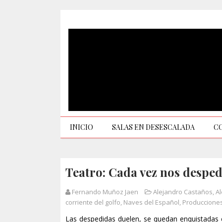
INICIO
SALAS EN DESESCALADA
C
Teatro: Cada vez nos desped
Fernando Muñoz Jaen
Alejandro Castaños
,
Al
corriente del golfo
,
Naves del Español
,
Producciones
Las despedidas duelen, se quedan enquistadas 