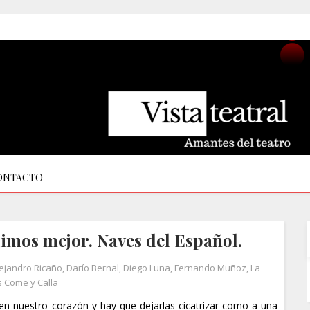
ONTACTO
imos mejor. Naves del Español.
ejandro Ricaño
,
Darío Bernal
,
Diego Luna
,
Fernando Muñoz
,
La
 Come y Calla
en nuestro corazón y hay que dejarlas cicatrizar como a una