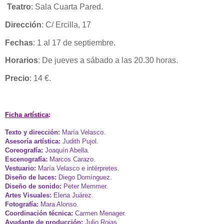
Teatro
: Sala Cuarta Pared.
Dirección
: C/ Ercilla, 17
Fechas
: 1 al 17 de septiembre.
Horarios
: De jueves a sábado a las 20.30 horas.
Precio
: 14 €.
Ficha artística
:
Texto y dirección:
María Velasco.
Asesoría artística:
Judith Pujol.
Coreografía:
Joaquín Abella.
Escenografía:
Marcos Carazo.
Vestuario:
María Velasco e intérpretes.
Diseño de luces:
Diego Domínguez.
Diseño de sonido:
Peter Memmer.
Artes Visuales:
Elena Juárez.
Fotografía:
Mara Alonso.
Coordinación técnica:
Carmen Menager.
Ayudante de producción:
Julio Rojas.