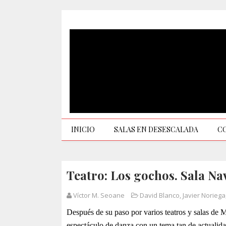
INICIO
SALAS EN DESESCALADA
C
Teatro: Los gochos. Sala Nav
Víctor M. Seoane
David Blanco
,
Javier Noriega
Después de su paso por varios teatros y salas de 
espectáculo de danza con un tema tan de actualida