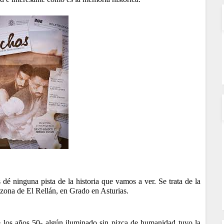
 dé ninguna pista de la historia que vamos a ver. Se trata de la
a zona de El Rellán, en Grado en Asturias.
 los años 50- algún iluminado sin pizca de humanidad tuvo la