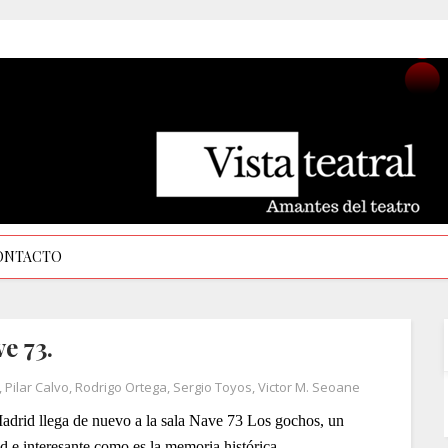
ONTACTO
e 73.
,
Pilar Calvo
,
Rodrigo Ortega
,
Sergio Toyos
,
Victor M. Seoane
Madrid llega de nuevo a la sala Nave 73 Los gochos, un
d e interesante como es la memoria histórica.