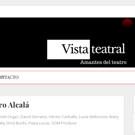
ONTACTO
ro Alcalá
niel Orgaz
,
David Serrano
,
Héctor Carballo
,
Lucía Ambrosini
,
Mary
alá
,
Oriol Burés
,
Pepa Lucas
,
SOM Produce