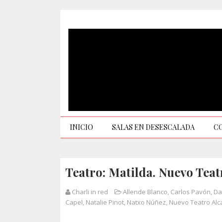
INICIO
SALAS EN DESESCALADA
C
Teatro: Matilda. Nuevo Teat
Charli in red
Allende Blanco
,
Carlos Pavón
,
Da
Capel
,
Natalie Pinot
,
Natxo Núñez
,
Nuevo Teatro Alc