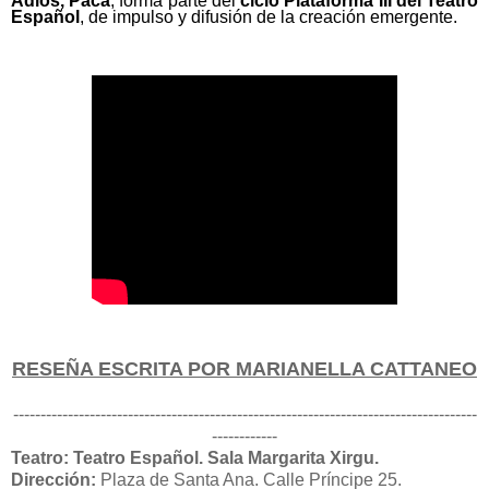
Adiós, Paca
, forma parte del
ciclo Plataforma III del Teatro
Español
, de impulso y difusión de la creación emergente.
RESEÑA ESCRITA POR MARIANELLA CATTANEO
-------------------------------------------------------------------------------------
------------
Teatro: Teatro Español. Sala Margarita Xirgu.
Dirección:
Plaza de Santa Ana. Calle Príncipe 25.