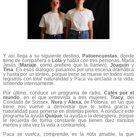
Y así llega a su siguiente destino,
Patoencuestas
, donde
tiene de compañera a
Lola
y habla con tres personas, María
Jesús (
Mariaje
, como prefiere que la llamen),
Joaquín
y
Tina
. En esos diálogos pasamos por una escena dramática
y hasta por un tonteo, porque Irene se mueve en todos esos
registros con total naturalidad y Paca va anclada a la vida,
sintiendo intensamente.
Por último, conduce un programa de radio,
Cafés por el
mundo
, en el que entrevista a tres mujeres,
Tracy
, del
Condado de Sussex,
Nura
y
Alexa,
de Polonia, en las que
Irene nos vuelve a demostrar que le sobra gracia y
naturalidad para ponerse en distintas pieles. A conducir este
programa la ayuda
Quique
, la ayuda o la desespera, porque
le recuerda de forma constante que tienen diez minutos
menos y otra vez la vida a contrarreloj.
Paca se vuelca, comprende, es la nota amable, la que