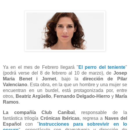
Ya en el mes de Febrero llegará "
El perro del teniente
"
(podrá verse del 8 de febrero al 10 de marzo), de
Josep
Maria Benet i Jornet
, bajo la
dirección de Pilar
Valenciano
. Esta obra, en la que un hombre y una mujer se
encuentran en un burdel, está protagonizada por, entre
otros,
Beatriz Argüello
,
Fernando Delgado-Hierro
y
María
Ramos
.
La compañía Club Caníbal
, responsable de la
fantástica trilogía
Crónicas Ibéricas
, regresa a
Naves del
Español
con "
Instrucciones para sobrevivir en lo
oscuro
", espectáculo con dramaturgia y dirección de