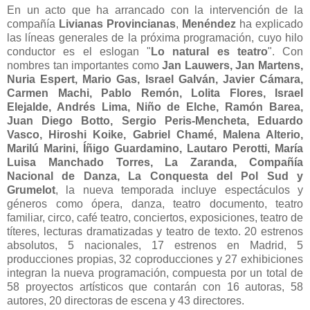
En un acto que ha arrancado con la intervención de la
compañía
Livianas Provincianas
,
Menéndez
ha explicado
las líneas generales de la próxima programación, cuyo hilo
conductor es el eslogan "
Lo natural es teatro
". Con
nombres tan importantes como
Jan Lauwers, Jan Martens,
Nuria Espert, Mario Gas, Israel Galván, Javier Cámara,
Carmen Machi, Pablo Remón, Lolita Flores, Israel
Elejalde, Andrés Lima, Niño de Elche, Ramón Barea,
Juan Diego Botto, Sergio Peris-Mencheta, Eduardo
Vasco, Hiroshi Koike, Gabriel Chamé, Malena Alterio,
Marilú Marini, Íñigo Guardamino, Lautaro Perotti, María
Luisa Manchado Torres, La Zaranda, Compañía
Nacional de Danza, La Conquesta del Pol Sud y
Grumelot
, la nueva temporada incluye espectáculos y
géneros como ópera, danza, teatro documento, teatro
familiar, circo, café teatro, conciertos, exposiciones, teatro de
títeres, lecturas dramatizadas y teatro de texto. 20 estrenos
absolutos, 5 nacionales, 17 estrenos en Madrid, 5
producciones propias, 32 coproducciones y 27 exhibiciones
integran la nueva programación, compuesta por un total de
58 proyectos artísticos que contarán con 16 autoras, 58
autores, 20 directoras de escena y 43 directores.