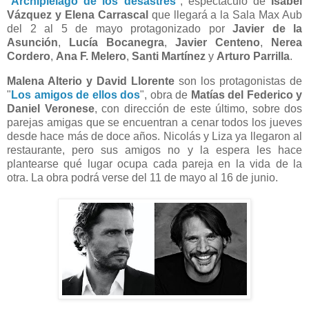
"
Archipiélago de los desastres
", espectáculo de
Isabel
Vázquez y Elena Carrascal
que llegará a la Sala Max Aub
del 2 al 5 de mayo protagonizado por
Javier de la
Asunción
,
Lucía Bocanegra
,
Javier Centeno
,
Nerea
Cordero
,
Ana F. Melero
,
Santi Martínez
y
Arturo Parrilla
.
Malena Alterio y David Llorente
son los protagonistas de
"
Los amigos de ellos dos
", obra de
Matías del Federico y
Daniel Veronese
, con dirección de este último, sobre dos
parejas amigas que se encuentran a cenar todos los jueves
desde hace más de doce años. Nicolás y Liza ya llegaron al
restaurante, pero sus amigos no y la espera les hace
plantearse qué lugar ocupa cada pareja en la vida de la
otra. La obra podrá verse del 11 de mayo al 16 de junio.