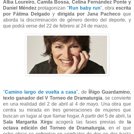
Alba Loureiro, Camila Bossa, Celina Fernández Ponte y
Daniel Méndez
protagonizan "
Run baby run
", obra
escrita
por Fátima Delgado
y
dirigida por Jana Pacheco
que
aborda la discriminación de género dentro del deporte, y
que podrá verse del 22 de febrero al 24 de marzo.
"
Camino largo de vuelta a casa
", de
Íñigo Guardamino
,
texto ganador del V Torneo de Dramaturgia
, se convierte
en una realidad del 2 de abril al 4 de mayo. Una obra que
centra su mirada en tres generaciones de mujeres que
buscan un lugar al que llamar hogar. A partir del 5 de abril, la
Sala Margarita Xirgu
acogerá las fases previas de
la
octava edición del Torneo de Dramaturgia
, en el que
ocho obras se enfrentan en combates de dos en dos hasta