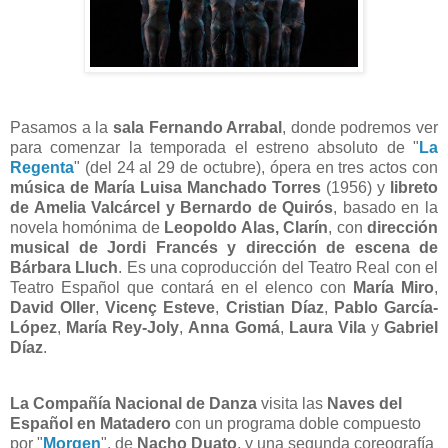
Pasamos a la
sala Fernando Arrabal
, donde podremos ver
para comenzar la temporada el estreno absoluto de "
La
Regenta
" (del 24 al 29 de octubre), ópera en tres actos con
música de María Luisa Manchado Torres
(1956) y
libreto
de Amelia Valcárcel y Bernardo de Quirós
, basado en la
novela homónima de
Leopoldo Alas, Clarín
, con
dirección
musical de Jordi Francés y dirección de escena de
Bárbara Lluch
. Es una coproducción del Teatro Real con el
Teatro Español que contará en el elenco con
María Miro
,
David Oller
,
Vicenç Esteve
,
Cristian Díaz
,
Pablo García-
López
,
María Rey-Joly
,
Anna Gomá
,
Laura Vila
y
Gabriel
Díaz
.
La Compañía Nacional de Danza
visita las
Naves del
Español en Matadero
con un programa doble compuesto
por "
Morgen
", de
Nacho Duato
, y una segunda coreografía