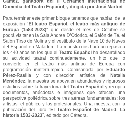
Gámez
,
ganadora del II Certamen Internacional de
Comedia del Teatro Español
, y
dirigida por José Martret
.
Para terminar este primer bloque tenemos que hablar de la
exposición "
El teatro Español, el teatro más antiguo de
Europa (1583-2023)
" que desde el mes de Octubre se
podrá visitar en la
Sala Andrea D’Odorico,
el Salón de Té, el
Salón Tirso de Molina y el vestíbulo de la Nave 10 de Naves
del Español en Matadero. La muestra nos hará un repaso a
los 440 años en los que el
Teatro Español
ha desarrollado
su actividad teatral continuadamente, un hito que lo
convierte en el teatro más antiguo de Europa con
programación ininterrumpida. Comisariada por
Eduardo
Pérez-Rasilla
y con dirección artística de
Natalia
Menéndez
, la muestra se apoya en abundantes y rigurosos
estudios sobre la trayectoria del
Teatro Español
y recopila
documentos, anécdotas e imágenes que ofrecen una
perspectiva poliédrica sobre tres aéreas fundamentales: los
artistas, el público y los profesionales. Una muestra con la
publicación del libro "
El Teatro Español de Madrid. La
historia 1583-2023
", editado por Cátedra.