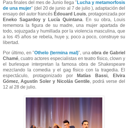
Para finales del mes de Junio llega "
Lucha y metamorfosis
de una mujer
" (del 20 de junio al 7 de julio ), adaptación del
ensayo del autor francés
Édouard Louis
, protagonizada por
Eneko Sagardoy y Lucía Quintana
. En su obra, Louis
rememora la figura de su madre, una mujer apartada de
todo, sojuzgada y humillada por la violencia masculina, que
a los 45 años se rebela, huye y, poco a poco, construye su
libertad.
Por último, en "
Othelo (termina mal)
", una
obra de Gabriel
Chamé
, cuatro actores especialistas en teatro físico, clown y
el burlesque interpretan la famosa obra de Shakespeare
mezclando la comedia y el gag físico con la tragedia. El
espectáculo, protagonizado por
Matías Bassi, Elvira
Gómez, Agustín Soler y Nicolás Gentile
, podrá verse del
12 al 28 de julio.