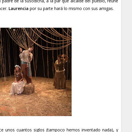
l padre de la susodicha, a la par que alcalde del pueblo, reúne
acer.
Laurencia
por su parte hará lo mismo con sus amigas.
ace unos cuantos siglos (tampoco hemos inventado nada), y