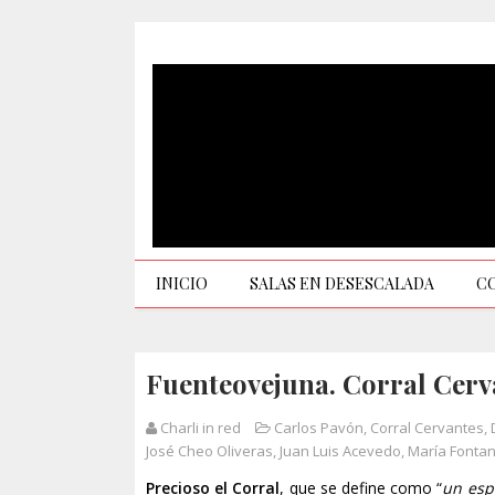
INICIO
SALAS EN DESESCALADA
C
Fuenteovejuna. Corral Cerv
Charli in red
Carlos Pavón
,
Corral Cervantes
,
José Cheo Oliveras
,
Juan Luis Acevedo
,
María Fontan
Precioso el Corral
, que se define como “
un espa