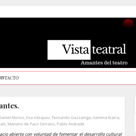
ONTACTO
antes.
Daniel Alonso
,
Eva Vásquez
,
Fernando Gazzaniga
,
Gemma Ibarra
,
als
,
Mariano de Paco Serrano
,
Pablo Andrade
cio abierto con voluntad de fomentar el desarrollo cultural