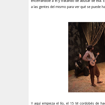
encerrándole a él y tratando de abusar de ella. E
a las gentes del mismo para ver qué se puede h
Y aquí empieza el lío, el 15 M cordobés de h