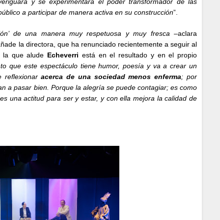
averiguará y se experimentará el poder transformador de las
público a participar de manera activa en su construcción
”.
ción’ de una manera muy respetuosa y muy fresca
–aclara
añade la directora
, que ha renunciado recientemente a seguir al
a la que alude
Echeverri
está en el resultado y en el propio
nto que este espectáculo tiene humor, poesía y va a crear un
e reflexionar
acerca de una sociedad menos enferma
; por
an a pasar bien. Porque la alegría se puede contagiar; es como
s una actitud para ser y estar, y con ella mejora la calidad de