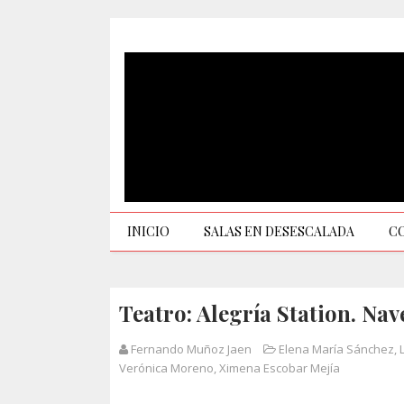
INICIO
SALAS EN DESESCALADA
C
Teatro: Alegría Station. Nav
Fernando Muñoz Jaen
Elena María Sánchez
,
Verónica Moreno
,
Ximena Escobar Mejía