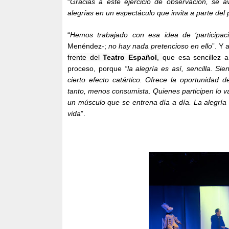
“
Gracias a este ejercicio de observación, se 
alegrías en un espectáculo que invita a parte del 
“
Hemos trabajado con esa idea de ‘participa
Menéndez-;
no hay nada pretencioso en ello
”. Y 
frente del
Teatro Español
,
que esa sencillez 
proceso, porque
“la alegría es así, sencilla
.
Sie
cierto efecto catártico. Ofrece la oportunidad d
tanto, menos consumista. Quienes participen lo v
un músculo que se entrena día a día. La alegría e
vida
”.