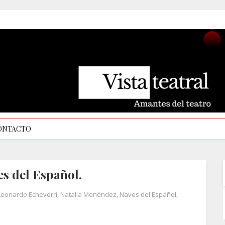
ONTACTO
es del Español.
Leonardo Echeverri
,
Natalia Menéndez
,
Naves del Español
,