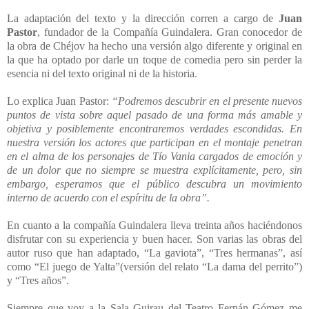
La adaptación del texto y la dirección corren a cargo de
Juan
Pastor
, fundador de la Compañía Guindalera. Gran conocedor de
la obra de Chéjov ha hecho una versión algo diferente y original en
la que ha optado por darle un toque de comedia pero sin perder la
esencia ni del texto original ni de la historia.
Lo explica Juan Pastor:
“Podremos descubrir en el presente nuevos
puntos de vista sobre aquel pasado de una forma más amable y
objetiva y posiblemente encontraremos verdades escondidas. En
nuestra versión los actores que participan en el montaje penetran
en el alma de los personajes de Tío Vania cargados de emoción y
de un dolor que no siempre se muestra explícitamente, pero, sin
embargo, esperamos que el público descubra un movimiento
interno de acuerdo con el espíritu de la obra”.
En cuanto a la compañía Guindalera lleva treinta años haciéndonos
disfrutar con su experiencia y buen hacer. Son varias las obras del
autor ruso que han adaptado, “La gaviota”, “Tres hermanas”, así
como “El juego de Yalta”(versión del relato “La dama del perrito”)
y “Tres años”.
Siempre que voy a la Sala Guirau del Teatro Fernán Gómez me